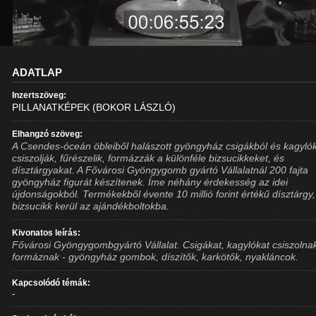
ADATLAP
Inzertszöveg:
PILLANATKÉPEK (BOKOR LÁSZLÓ)
Elhangzó szöveg:
A Csendes-óceán öbleiből halászott gyöngyház csigákból és kagyló
csiszolják, fűrészelik, formázzák a különféle bizsucikkeket, és
dísztárgyakat. A Fővárosi Gyöngygomb gyártó Vállalatnál 200 fajta
gyöngyház figurát készítenek. Íme néhány érdekesség az idei
újdonságokból. Termékekből évente 10 millió forint értékű dísztárgy,
bizsucikk kerül az ajándékboltokba.
Kivonatos leírás:
Fővárosi Gyöngygombgyártó Vállalat. Csigákat, kagylókat csiszolna
formáznak - gyöngyház gombok, díszítők, karkötők, nyakláncok.
Kapcsolódó témák:
-