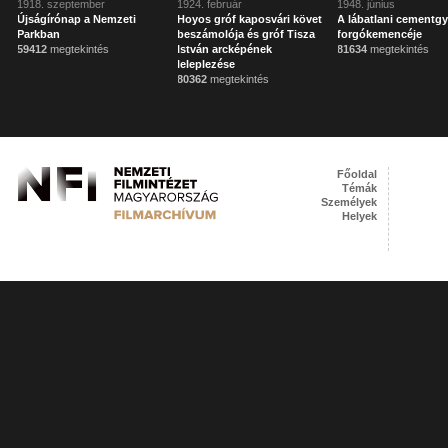
1918. szeptember
1924. február
1948. június
Újságírónap a Nemzeti
Hoyos gróf kaposvári követ
A lábatlani cementgy
Parkban
beszámolója és gróf Tisza
forgókemencéje
59412
megtekintés
István arcképének
81634
megtekintés
leleplezése
80362
megtekintés
Főoldal
Témák
Személyek
Helyek