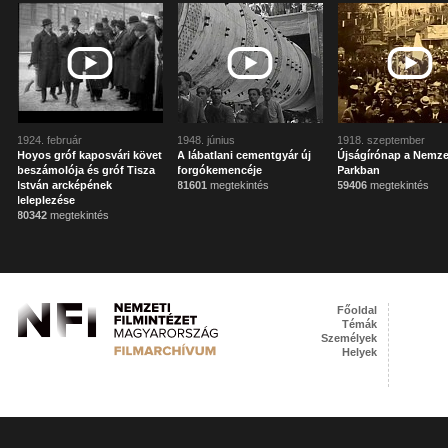
1924. február
1948. június
1918. szeptember
Hoyos gróf kaposvári követ
A lábatlani cementgyár új
Újságírónap a Nemze
beszámolója és gróf Tisza
forgókemencéje
Parkban
István arcképének
81601
megtekintés
59406
megtekintés
leleplezése
80342
megtekintés
Főoldal
Témák
Személyek
Helyek