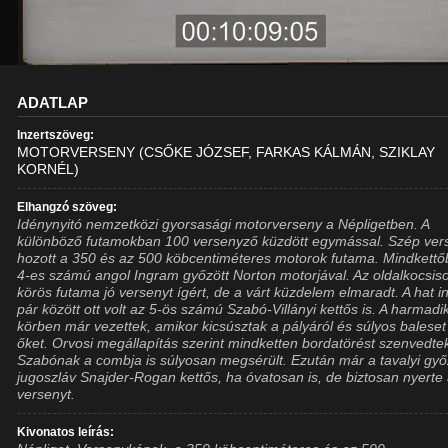
ADATLAP
Inzertszöveg:
MOTORVERSENY (CSŐKE JÓZSEF, FARKAS KÁLMÁN, SZIKLAY
KORNÉL)
Elhangzó szöveg:
Idénynyitó nemzetközi gyorsasági motorverseny a Népligetben. A
különböző futamokban 100 versenyző küzdött egymással. Szép ver
hozott a 350 és az 500 köbcentiméteres motorok futama. Mindkettő
4-es számú angol Ingram győzött Norton motorjával. Az oldalkocsis
körös futama jó versenyt ígért, de a várt küzdelem elmaradt. A hat i
pár között ott volt az 5-ös számú Szabó-Villányi kettős is. A harmadi
körben már vezettek, amikor kicsúsztak a pályáról és súlyos baleset
őket. Orvosi megállapítás szerint mindketten bordatörést szenvedte
Szabónak a combja is súlyosan megsérült. Ezután már a tavalyi győ
jugoszláv Snajder-Rogan kettős, ha óvatosan is, de biztosan nyerte
versenyt.
Kivonatos leírás: