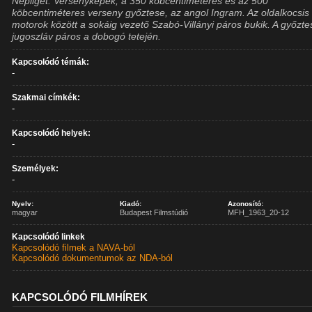
Népliget. Versenyképek, a 350 köbcentiméteres és az 500
köbcentiméteres verseny győztese, az angol Ingram. Az oldalkocsis
motorok között a sokáig vezető Szabó-Villányi páros bukik. A győzte
jugoszláv páros a dobogó tetején.
Kapcsolódó témák:
-
Szakmai címkék:
-
Kapcsolódó helyek:
-
Személyek:
-
Nyelv:
Kiadó:
Azonosító:
magyar
Budapest Filmstúdió
MFH_1963_20-12
Kapcsolódó linkek
Kapcsolódó filmek a NAVA-ból
Kapcsolódó dokumentumok az NDA-ból
KAPCSOLÓDÓ FILMHÍREK