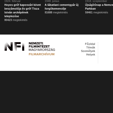
1924. február
1948. június
1918. szeptember
Hoyos gróf kaposvári követ
A lábatlani cementgyár új
Újságírónap a Nemze
beszámolója és gróf Tisza
forgókemencéje
Parkban
István arcképének
81688
megtekintés
59461
megtekintés
leleplezése
80423
megtekintés
Főoldal
Témák
Személyek
Helyek