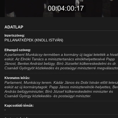
ADATLAP
Inzertszöveg:
PILLANATKÉPEK (KNOLL ISTVÁN)
Elhangzó szöveg:
A parlament Munkácsy-termében a kormány új tagjai letették a hivat
esküt. Az Elnöki Tanács a minisztertanács elnökhelyettesévé Papp
Jánost, Benkei Andrást belügy, Bíró Józsefet külkereskedelmi és dr.
Csanádi Györgyöt közlekedés és postaügyi miniszterré megválaszto
Kivonatos leírás:
Parlament, Munkácsy terem. Kádár János és Dobi István előtt letesz
esküt az új kormánytagok: Papp János miniszterelnök-helyettes, Be
András belügyminiszter, Bíró József külkereskedelmi miniszter és
Csanádi György közlekedés- és postaügyi miniszter.
Kapcsolódó témák:
-