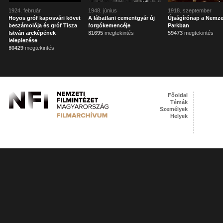
1924. február
1948. június
1918. szeptember
Hoyos gróf kaposvári követ
A lábatlani cementgyár új
Újságírónap a Nemze
beszámolója és gróf Tisza
forgókemencéje
Parkban
István arcképének
81695
megtekintés
59473
megtekintés
leleplezése
80429
megtekintés
Főoldal
Témák
Személyek
Helyek