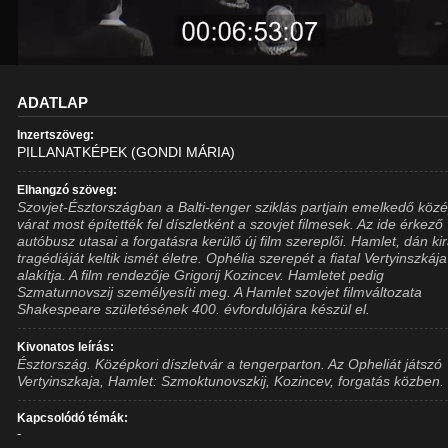
ADATLAP
Inzertszöveg:
PILLANATKÉPEK (GONDI MÁRIA)
Elhangzó szöveg:
Szovjet-Észtországban a Balti-tenger sziklás partjain emelkedő közé
várat most építették fel díszletként a szovjet filmesek. Az ide érkező
autóbusz utasai a forgatásra kerülő új film szereplői. Hamlet, dán kir
tragédiáját keltik ismét életre. Ophélia szerepét a fiatal Vertyinszkája
alakítja. A film rendezője Grigorij Kozincev. Hamletet pedig
Szmaturnovszij személyesíti meg. A Hamlet szovjet filmváltozata
Shakespeare születésének 400. évfordulójára készül el.
Kivonatos leírás:
Észtország. Középkori díszletvár a tengerparton. Az Opheliát játszó
Vertyinszkaja, Hamlet: Szmoktunovszkij, Kozincev, forgatás közben.
Kapcsolódó témák:
-