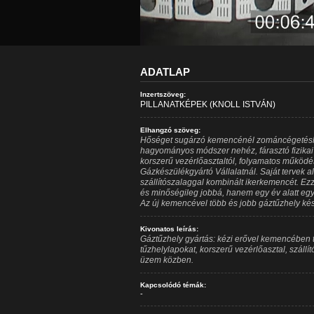
ADATLAP
Inzertszöveg:
PILLANATKÉPEK (KNOLL ISTVÁN)
Elhangzó szöveg:
Hőséget sugárzó kemencénél zománcégetéshez 
hagyományos módszer nehéz, fárasztó fizikai
korszerű vezérlőasztaltól, folyamatos működé
Gázkészülékgyártó Vállalatnál. Saját tervek a
szállítószalaggal kombinált ikerkemencét. E
és minőségileg jobbá, hanem egy év alatt egy
Az új kemencével több és jobb gáztűzhely kés
Kivonatos leírás:
Gáztűzhely gyártás: kézi erővel kemencében t
tűzhelylapokat, korszerű vezérlőasztal, száll
üzem közben.
Kapcsolódó témák:
-