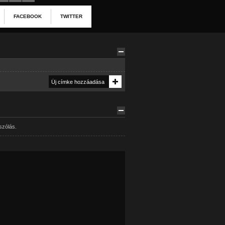
FACEBOOK
TWITTER
szólás.