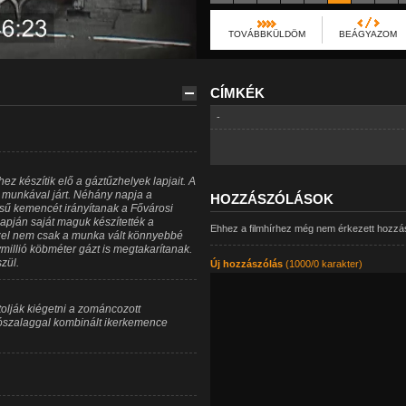
TOVÁBBKÜLDÖM
BEÁGYAZOM
CÍMKÉK
-
készítik elő a gáztűzhelyek lapjait. A
 munkával járt. Néhány napja a
HOZZÁSZÓLÁSOK
sű kemencét irányítanak a Fővárosi
lapján saját maguk készítették a
Ehhez a filmhírhez még nem érkezett hozzá
zzel nem csak a munka vált könnyebbé
millió köbméter gázt is megtakarítanak.
zül.
Új hozzászólás
(1000/0 karakter)
olják kiégetni a zománcozott
ítószalaggal kombinált ikerkemence