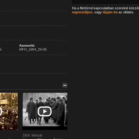
Ha a filmhírrel kapcsolatban szeretné közzé
regisztráljon
, vagy
lépjen be
az oldalra.
Azonosító:
ó
MFH_1964_29-06
1924. február