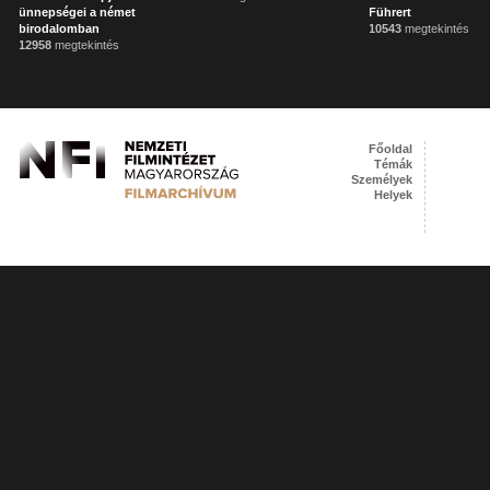
ünnepségei a német
Führert
birodalomban
10543
megtekintés
12958
megtekintés
Főoldal
Témák
Személyek
Helyek