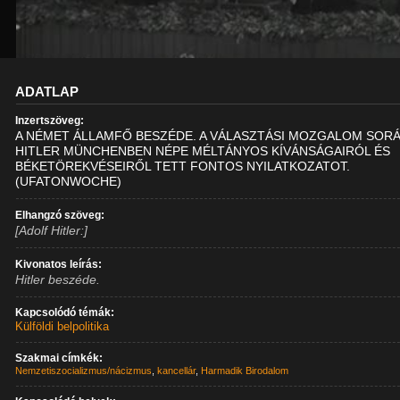
ADATLAP
Inzertszöveg:
A NÉMET ÁLLAMFŐ BESZÉDE. A VÁLASZTÁSI MOZGALOM SOR
HITLER MÜNCHENBEN NÉPE MÉLTÁNYOS KÍVÁNSÁGAIRÓL ÉS
BÉKETÖREKVÉSEIRŐL TETT FONTOS NYILATKOZATOT.
(UFATONWOCHE)
Elhangzó szöveg:
[Adolf Hitler:]
Kivonatos leírás:
Hitler beszéde.
Kapcsolódó témák:
Külföldi belpolitika
Szakmai címkék:
Nemzetiszocializmus/nácizmus
,
kancellár
,
Harmadik Birodalom