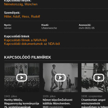
Kapcsolódó helyek:
Németország
,
München
Személyek:
Hitler, Adolf
,
Hess, Rudolf
Nyelv:
Kiadó:
Azonosító:
német
Ufatonwoche
mvh-0631-05
Kapcsolódó linkek
Kapcsolódó filmek a NAVA-ból
Kapcsolódó dokumentumok az NDA-ból
KAPCSOLÓDÓ FILMHÍREK
1943. július
1939. július
1938. szeptember
Horthy Miklós,
Német képzőművészeti
Chamberlain angol
Magyarország kormányzója
kiállítás Münchenben.
miniszterelnök
75. születésnapjának
9849
megtekintés
másodízben is felker