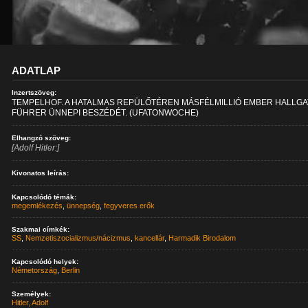
ADATLAP
Inzertszöveg:
TEMPELHOF. A HATALMAS REPÜLŐTÉREN MÁSFÉLMILLIÓ EMBER HALLGA
FÜHRER ÜNNEPI BESZÉDÉT. (UFATONWOCHE)
Elhangzó szöveg:
[Adolf Hitler:]
Kivonatos leírás:
Kapcsolódó témák:
megemlékezés
,
ünnepség
,
fegyveres erők
Szakmai címkék:
SS
,
Nemzetiszocializmus/nácizmus
,
kancellár
,
Harmadik Birodalom
Kapcsolódó helyek:
Németország
,
Berlin
Személyek:
Hitler, Adolf