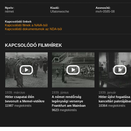
Nyelv:
Kiadó:
Azonosító:
német
Ufatonwoche
mvh-0585-08
Kapcsolódó linkek
Kapcsolódó filmek a NAVA-ból
Kapcsolódó dokumentumok az NDA-ból
KAPCSOLÓDÓ FILMHÍREK
1939. március
1939. június
1939. január
Hitler csapatai élén
A német rendőrség
Hitler újévi fogadása
bevonult a Memel-vidékre
legénységi versenye
kancellári palotájába
11987
megtekintés
Frankfurt am Mainban
10364
megtekintés
9623
megtekintés