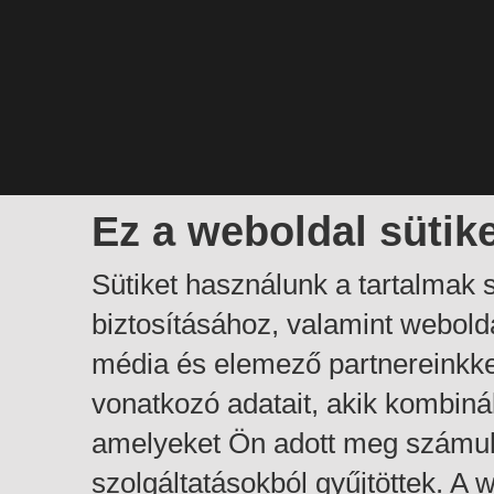
Ez a weboldal sütik
Sütiket használunk a tartalmak
biztosításához, valamint webol
média és elemező partnereinkk
vonatkozó adatait, akik kombiná
amelyeket Ön adott meg számuk
szolgáltatásokból gyűjtöttek. A