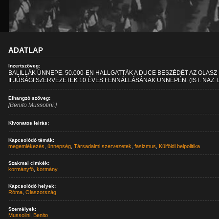
ADATLAP
Inzertszöveg:
BALILLÁK ÜNNEPE. 50.000-EN HALLGATTÁK A DUCE BESZÉDÉT AZ OLASZ
IFJÚSÁGI SZERVEZETEK 10 ÉVES FENNÁLLÁSÁNAK ÜNNEPÉN. (IST. NAZ. 
Elhangzó szöveg:
[Benito Mussolini:]
Kivonatos leírás:
Kapcsolódó témák:
megemlékezés
,
ünnepség
,
Társadalmi szervezetek
,
fasizmus
,
Külföldi belpolitika
Szakmai címkék:
kormányfő
,
kormány
Kapcsolódó helyek:
Róma
,
Olaszország
Személyek:
Mussolini, Benito