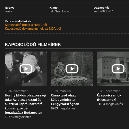
Nyelv:
Kiadó:
Azonosító:
olasz
Ist. Naz. Luce
mvh-0635-07
Kapcsolódó linkek
Kapcsolódó filmek a NAVA-ból
Kapcsolódó dokumentumok az NDA-ból
KAPCSOLÓDÓ FILMHÍREK
1936. november
1939. március
1941. december
Horthy Miklós olaszországi
Ciano gróf olasz
Új sportcsarnok
útja: Az olaszországi és
külügyminiszter
(Kiscsarnok)
ausztriai útjáról hazatérő
Lengyelországban
11184
megtekintés
kormányzói pár
9763
megtekintés
fogadtatása Budapesten
10775
megtekintés