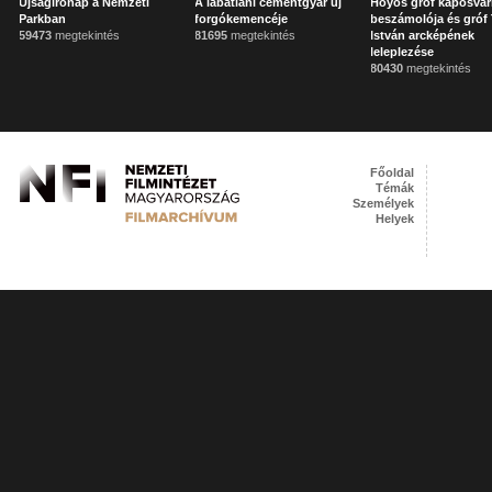
Újságírónap a Nemzeti
A lábatlani cementgyár új
Hoyos gróf kaposvár
Parkban
forgókemencéje
beszámolója és gróf 
59473
megtekintés
81695
megtekintés
István arcképének
leleplezése
80430
megtekintés
Főoldal
Témák
Személyek
Helyek