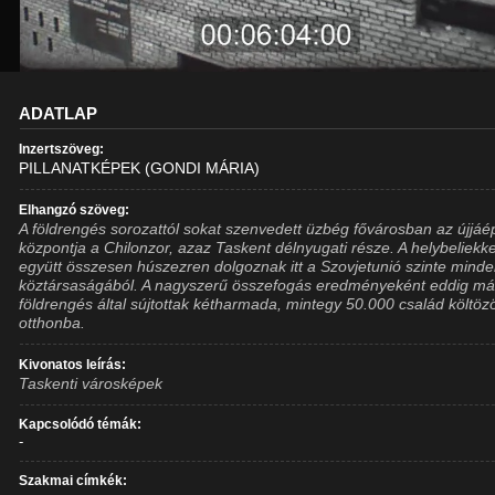
ADATLAP
Inzertszöveg:
PILLANATKÉPEK (GONDI MÁRIA)
Elhangzó szöveg:
A földrengés sorozattól sokat szenvedett üzbég fővárosban az újjáé
központja a Chilonzor, azaz Taskent délnyugati része. A helybeliekke
együtt összesen húszezren dolgoznak itt a Szovjetunió szinte mind
köztársaságából. A nagyszerű összefogás eredményeként eddig má
földrengés által sújtottak kétharmada, mintegy 50.000 család költözö
otthonba.
Kivonatos leírás:
Taskenti városképek
Kapcsolódó témák:
-
Szakmai címkék: