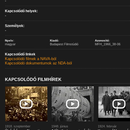
-
Kapcsolódó helyek:
-
Személyek:
-
Nyelv:
Kiadó:
Azonosító:
magyar
Budapest Filmstúdió
MFH_1966_38-06
Kapcsolódó linkek
Kapcsolódó filmek a NAVA-ból
Kapcsolódó dokumentumok az NDA-ból
KAPCSOLÓDÓ FILMHÍREK
1918. szeptember
1948. június
1924. február