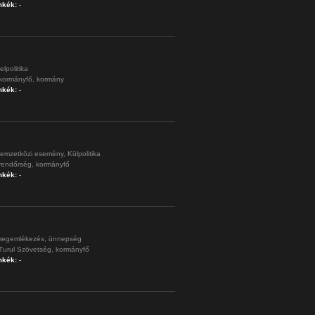
mkék:
-
elpolitika
kormányfő,
kormány
mkék:
-
emzetközi esemény,
Külpolitika
rendőrség,
kormányfő
mkék:
-
egemlékezés,
ünnepség
Turul Szövetség,
kormányfő
mkék:
-