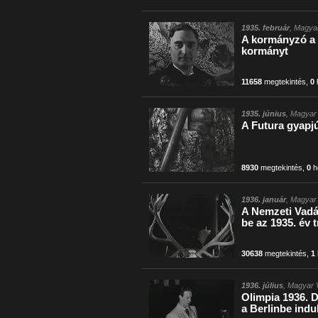
1935. február
, Magyar
A kormányzó a 
kormányt
11658
megtekintés
,
0
1935. június
, Magyar 
A Futura gyapjú
8930
megtekintés
,
0
h
1936. január
, Magyar 
A Nemzeti Vadás
be az 1935. év t
30638
megtekintés
,
1
1936. július
, Magyar V
Olimpia 1936. D
a Berlinbe ind