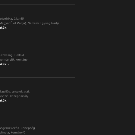
elpolitika,
államfő
Magyar Élet Pártja),
Nemzeti Egység Pártja
mkék:
-
azdaság,
Belföld
kormányfő,
kormány
mkék:
-
llatvilág,
arisztokraták
revízió,
középosztály
mkék:
-
egemlékezés,
ünnepség
olimpia,
kormányfő