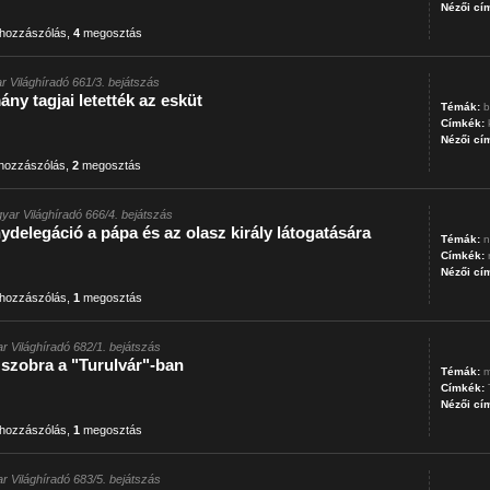
Nézői cí
hozzászólás
,
4
megosztás
r Világhíradó 661/3. bejátszás
ny tagjai letették az esküt
Témák:
b
Címkék:
Nézői cí
hozzászólás
,
2
megosztás
yar Világhíradó 666/4. bejátszás
elegáció a pápa és az olasz király látogatására
Témák:
n
Címkék:
Nézői cí
hozzászólás
,
1
megosztás
r Világhíradó 682/1. bejátszás
zobra a "Turulvár"-ban
Témák:
m
Címkék:
Nézői cí
hozzászólás
,
1
megosztás
r Világhíradó 683/5. bejátszás