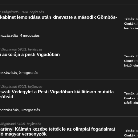
 Világhíradó 576/4. bejátszás
kabinet lemondása után kinevezte a második Gömbös-
Témák:
b
Címkék:
Nézői cí
hozzászólás
,
4
megosztás
Világhíradó 593/1. bejátszás
 aukciója a pesti Vigadóban
Témák:
G
Címkék:
Nézői cí
ozzászólás
,
0
megosztás
Világhíradó 620/1. bejátszás
zati Védegylet a Pesti Vigadóban kiállításon mutatta
Témák:
á
rófeáit
Címkék:
Nézői cí
hozzászólás
,
3
megosztás
ilághíradó 649/5. bejátszás
arányi Kálmán kezébe tették le az olimpiai fogadalmat
Témák:
m
uló magyar versenyzők
Címkék: