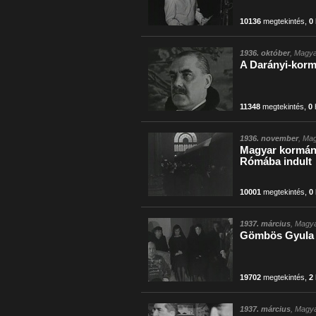
10136
megtekintés
,
0
1936. október
, Magya
A Darányi-kormá
11348
megtekintés
,
0
1936. november
, Mag
Magyar kormányd
Rómába indult
10001
megtekintés
,
0
1937. március
, Magya
Gömbös Gyula s
19702
megtekintés
,
2
1937. március
, Magya