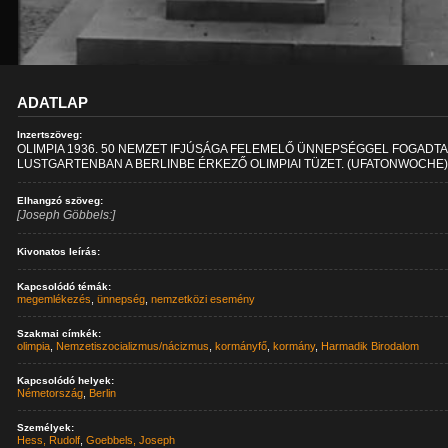
ADATLAP
Inzertszöveg:
OLIMPIA 1936. 50 NEMZET IFJÚSÁGA FELEMELŐ ÜNNEPSÉGGEL FOGADTA
LUSTGARTENBAN A BERLINBE ÉRKEZŐ OLIMPIAI TÜZET. (UFATONWOCHE
Elhangzó szöveg:
[Joseph Göbbels:]
Kivonatos leírás:
Kapcsolódó témák:
megemlékezés
,
ünnepség
,
nemzetközi esemény
Szakmai címkék:
olimpia
,
Nemzetiszocializmus/nácizmus
,
kormányfő
,
kormány
,
Harmadik Birodalom
Kapcsolódó helyek:
Németország
,
Berlin
Személyek:
Hess, Rudolf
,
Goebbels, Joseph