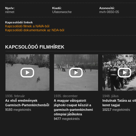
Nyelv:
Kiadó:
Azonosító:
német
Ufatonwoche
mvh-0650-05
Kapcsolódó linkek
Kapcsolódó filmek a NAVA-ból
Kapcsolódó dokumentumok az NDA-ból
KAPCSOLÓDÓ FILMHÍREK
1936. február
1935. december
1948. július
Az első eredmények
A magyar válogatott
Indulnak Tatára az ol
Garmisch-Partenkirchenből
jéghoki csapat készül a
keret tagjai
9193
megtekintés
garmisch-partenkircheni
10217
megtekintés
olimpiai játékokra
9477
megtekintés