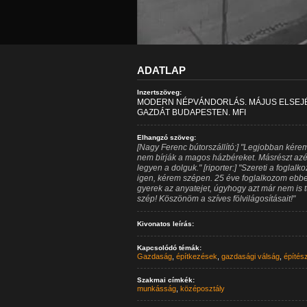
ADATLAP
Inzertszöveg:
MODERN NÉPVÁNDORLÁS. MÁJUS ELSEJ
GAZDÁT BUDAPESTEN. MFI
Elhangzó szöveg:
[Nagy Ferenc bútorszállító:] "Legjobban kére
nem bírják a magos házbéreket. Másrészt az
legyen a dolguk." [riporter:] "Szereti a foglalk
igen, kérem szépen. 25 éve foglalkozom ebb
gyerek az anyatejet, úgyhogy azt már nem is tu
szép! Köszönöm a szíves fölvilágosításait!"
Kivonatos leírás:
Kapcsolódó témák:
Gazdaság
,
építkezések
,
gazdasági válság
,
építés
Szakmai címkék:
munkásság
,
középosztály