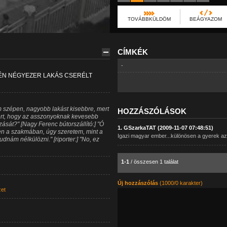
TOVÁBBKÜLDÖM
BEÁGYAZOM
CÍMKÉK
-
ÉN NÉGYEZER LAKÁS CSERÉLT
m szépen, nagyobb lakást kisebbre, mert
HOZZÁSZÓLÁSOK
ért, hogy az asszonyoknak kevesebb
ozását?" [Nagy Ferenc bútorszállító:] "Ó
1. GSzarkaTAT (2009-11-07 07:48:51)
en a szakmában, úgy szeretem, mint a
Igazi magyar ember...különösen a gyerek az an
dnám nélkülözni." [riporter:] "No, ez
1-1
/ összesen 1 találat
Új hozzászólás
(1000/0 karakter)
zet