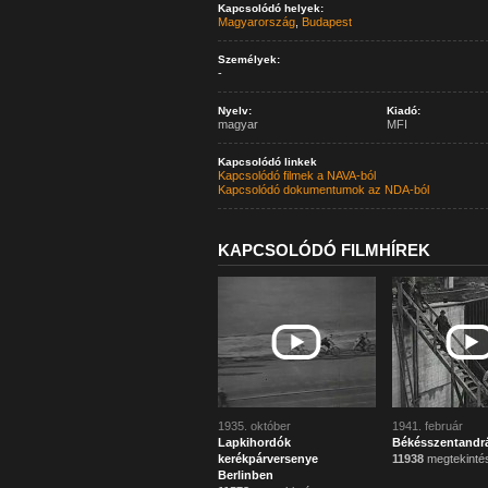
Kapcsolódó helyek:
Magyarország
,
Budapest
Személyek:
-
Nyelv:
Kiadó:
magyar
MFI
Kapcsolódó linkek
Kapcsolódó filmek a NAVA-ból
Kapcsolódó dokumentumok az NDA-ból
KAPCSOLÓDÓ FILMHÍREK
1935. október
1941. február
Lapkihordók
Békésszentandr
kerékpárversenye
11938
megtekinté
Berlinben