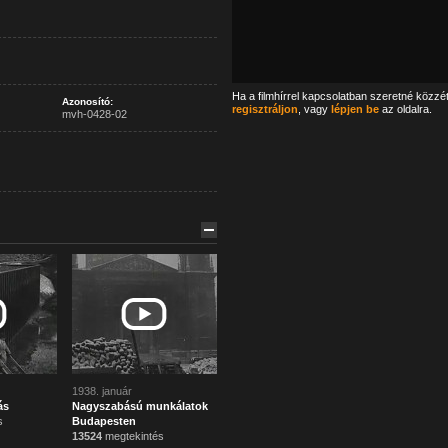
Ha a filmhírrel kapcsolatban szeretné közzé
Azonosító:
regisztráljon
, vagy
lépjen be
az oldalra.
mvh-0428-02
1938. január
ás
Nagyszabású munkálatok
s
Budapesten
13524
megtekintés