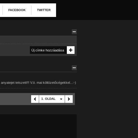
FACEBOOK
TWITTER
yatejet tetszett!!! V.ö. mai költözetőcégekkel...:-)
1. OLDAL