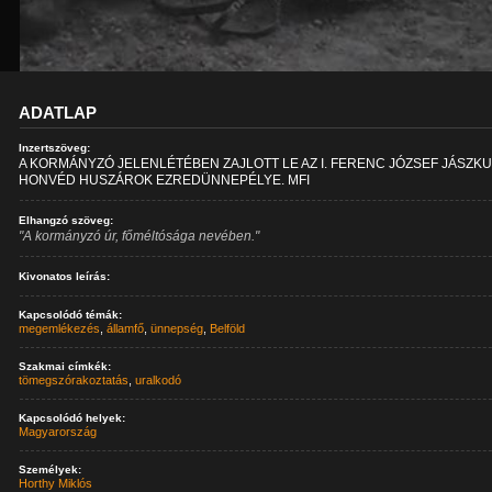
ADATLAP
Inzertszöveg:
A KORMÁNYZÓ JELENLÉTÉBEN ZAJLOTT LE AZ I. FERENC JÓZSEF JÁSZKU
HONVÉD HUSZÁROK EZREDÜNNEPÉLYE. MFI
Elhangzó szöveg:
"A kormányzó úr, főméltósága nevében."
Kivonatos leírás:
Kapcsolódó témák:
megemlékezés
,
államfő
,
ünnepség
,
Belföld
Szakmai címkék:
tömegszórakoztatás
,
uralkodó
Kapcsolódó helyek:
Magyarország
Személyek:
Horthy Miklós