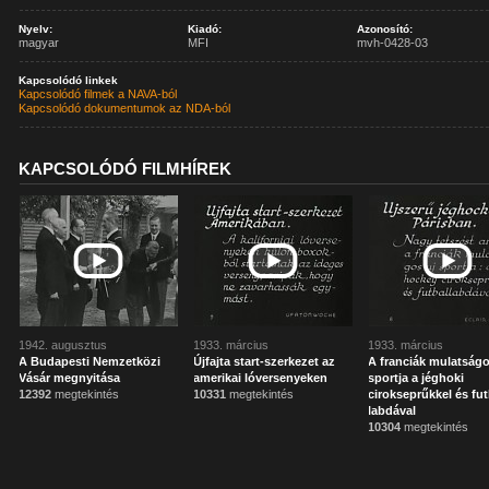
Nyelv:
Kiadó:
Azonosító:
magyar
MFI
mvh-0428-03
Kapcsolódó linkek
Kapcsolódó filmek a NAVA-ból
Kapcsolódó dokumentumok az NDA-ból
KAPCSOLÓDÓ FILMHÍREK
1942. augusztus
1933. március
1933. március
A Budapesti Nemzetközi
Újfajta start-szerkezet az
A franciák mulatságo
Vásár megnyitása
amerikai lóversenyeken
sportja a jéghoki
12392
megtekintés
10331
megtekintés
cirokseprűkkel és fut
labdával
10304
megtekintés