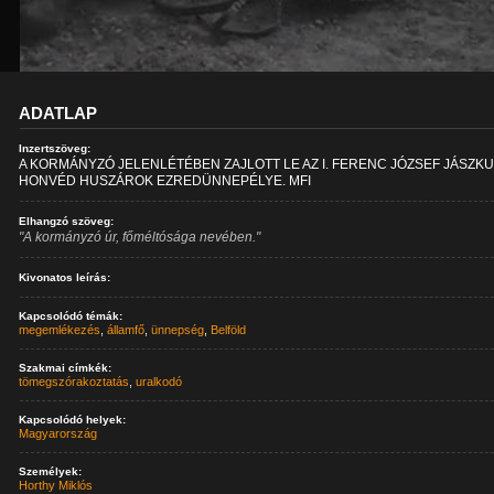
ADATLAP
Inzertszöveg:
A KORMÁNYZÓ JELENLÉTÉBEN ZAJLOTT LE AZ I. FERENC JÓZSEF JÁSZKU
HONVÉD HUSZÁROK EZREDÜNNEPÉLYE. MFI
Elhangzó szöveg:
"A kormányzó úr, főméltósága nevében."
Kivonatos leírás:
Kapcsolódó témák:
megemlékezés
,
államfő
,
ünnepség
,
Belföld
Szakmai címkék:
tömegszórakoztatás
,
uralkodó
Kapcsolódó helyek:
Magyarország
Személyek:
Horthy Miklós