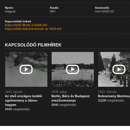
Nyelv:
Kiadó:
Azonosító:
magyar
MFI
mvh-0428-03
Kapcsolódó linkek
Kapcsolódó filmek a NAVA-ból
Kapcsolódó dokumentumok az NDA-ból
KAPCSOLÓDÓ FILMHÍREK
1943. január
1938. július
1933. február
Az első országos lesikló
Berlin, Bécs és Budapest
Bobverseny Montreu
ugróverseny a János-
evezősversenye
11208
megtekintés
hegyen
8946
megtekintés
9449
megtekintés