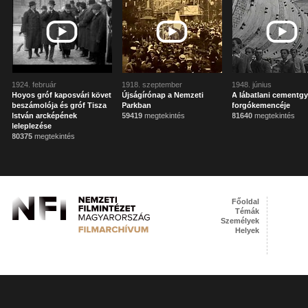
1924. február
1918. szeptember
1948. június
Hoyos gróf kaposvári követ
Újságírónap a Nemzeti
A lábatlani cementgy
beszámolója és gróf Tisza
Parkban
forgókemencéje
István arcképének
59419
megtekintés
81640
megtekintés
leleplezése
80375
megtekintés
Főoldal
Témák
Személyek
Helyek