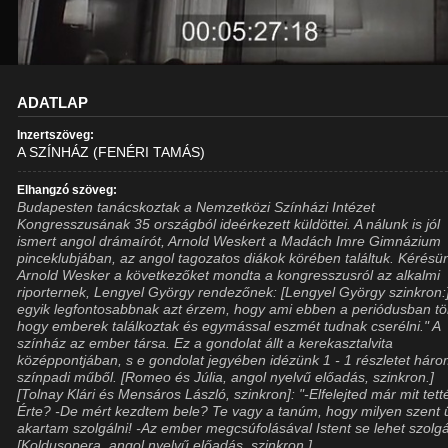
ADATLAP
Inzertszöveg:
A SZÍNHÁZ (FENÉRI TAMÁS)
Elhangzó szöveg:
Budapesten tanácskoztak a Nemzetközi Színházi Intézet
Kongresszusának 35 országból ideérkezett küldöttei. A nálunk is jól
ismert angol drámaírót, Arnold Weskert a Madách Imre Gimnázium
pinceklubjában, az angol tagozatos diákok körében találtuk. Kérésü
Arnold Wesker a következőket mondta a kongresszusról az alkalmi
riporternek, Lengyel György rendezőnek: [Lengyel György szinkron:
egyik legfontosabbnak azt érzem, hogy ami ebben a periódusban tör
hogy emberek találkoztak és egymással eszmét tudnak cserélni." A
színház az ember társa. Ez a gondolat állt a kerekasztalvita
középpontjában, s e gondolat jegyében idézünk 1 - 1 részletet hár
színpadi műből. [Romeo és Júlia, angol nyelvű előadás, szinkron.]
[Tolnay Klári és Mensáros László, szinkron]: "-Elfelejted már mit tett
Érte? -De mért kezdtem bele? Te vagy a tanúm, hogy milyen szent 
akartam szolgálni! -Az ember megcsúfolásával Istent se lehet szolgá
[Koldusopera, angol nyelvű előadás, szinkron.]