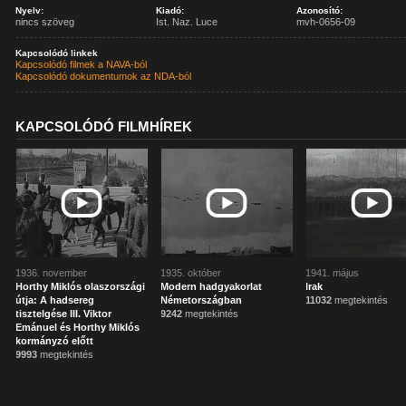
Nyelv:
Kiadó:
Azonosító:
nincs szöveg
Ist. Naz. Luce
mvh-0656-09
Kapcsolódó linkek
Kapcsolódó filmek a NAVA-ból
Kapcsolódó dokumentumok az NDA-ból
KAPCSOLÓDÓ FILMHÍREK
1936. november
1935. október
1941. május
Horthy Miklós olaszországi
Modern hadgyakorlat
Irak
útja: A hadsereg
Németországban
11032
megtekintés
tisztelgése III. Viktor
9242
megtekintés
Emánuel és Horthy Miklós
kormányzó előtt
9993
megtekintés