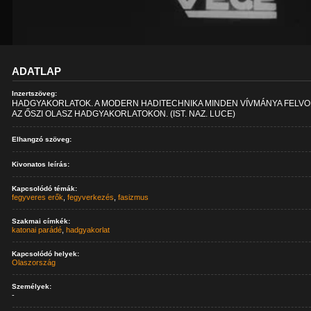
ADATLAP
Inzertszöveg:
HADGYAKORLATOK. A MODERN HADITECHNIKA MINDEN VÍVMÁNYA FELV
AZ ŐSZI OLASZ HADGYAKORLATOKON. (IST. NAZ. LUCE)
Elhangzó szöveg:
Kivonatos leírás:
Kapcsolódó témák:
fegyveres erők
,
fegyverkezés
,
fasizmus
Szakmai címkék:
katonai parádé
,
hadgyakorlat
Kapcsolódó helyek:
Olaszország
Személyek:
-