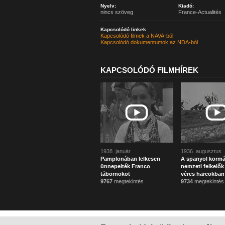
Nyelv:
Kiadó:
nincs szöveg
France-Actualités
Kapcsolódó linkek
Kapcsolódó filmek a NAVA-ból
Kapcsolódó dokumentumok az NDA-ból
KAPCSOLÓDÓ FILMHÍREK
1938. január
1936. augusztus
Pamplonában lelkesen
A spanyol kormá
ünnepelték Franco
nemzeti felkelők
tábornokot
véres harcokban
9767
megtekintés
9734
megtekintés