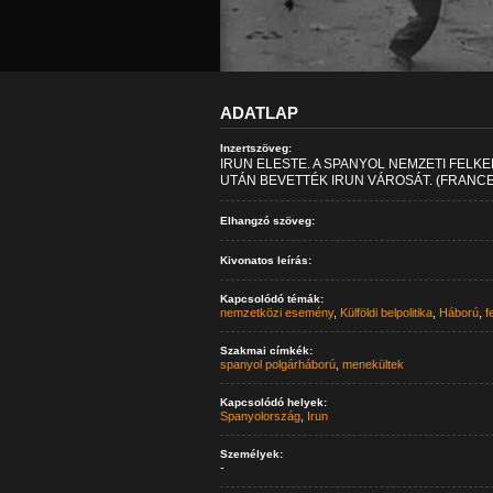
ADATLAP
Inzertszöveg:
IRUN ELESTE. A SPANYOL NEMZETI FEL
UTÁN BEVETTÉK IRUN VÁROSÁT. (FRANCE
Elhangzó szöveg:
Kivonatos leírás:
Kapcsolódó témák:
nemzetközi esemény
,
Külföldi belpolitika
,
Háború
,
f
Szakmai címkék:
spanyol polgárháború
,
menekültek
Kapcsolódó helyek:
Spanyolország
,
Irun
Személyek:
-