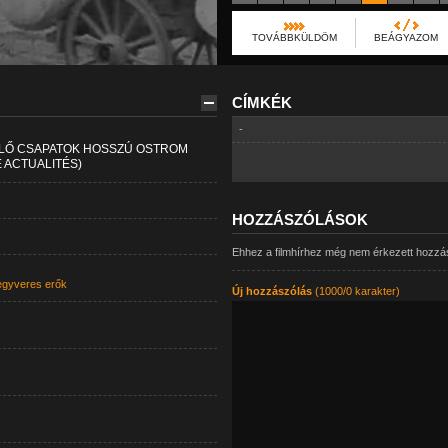
TOVÁBBKÜLDÖM
BEÁGYAZOM
CÍMKÉK
-
KELŐ CSAPATOK HOSSZÚ OSTROM
 ACTUALITÉS)
HOZZÁSZÓLÁSOK
Ehhez a filmhírhez még nem érkezett hozzá
egyveres erők
Új hozzászólás
(1000/0 karakter)