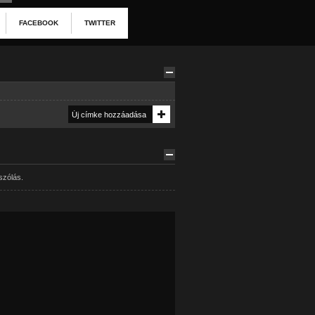
FACEBOOK
TWITTER
szólás.