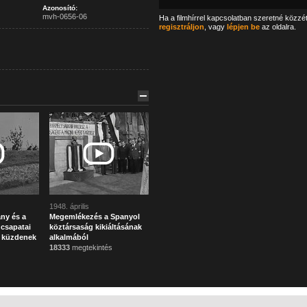
Azonosító:
mvh-0656-06
Ha a filmhírrel kapcsolatban szeretné közzé
regisztráljon
, vagy
lépjen be
az oldalra.
1948. április
ny és a
Megemlékezés a Spanyol
 csapatai
köztársaság kikiáltásának
 küzdenek
alkalmából
18333
megtekintés