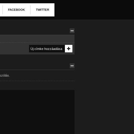
FACEBOOK
TWITTER
szólás.