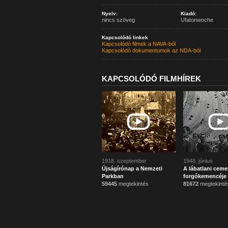
Nyelv:
Kiadó:
nincs szöveg
Ufatonwoche
Kapcsolódó linkek
Kapcsolódó filmek a NAVA-ból
Kapcsolódó dokumentumok az NDA-ból
KAPCSOLÓDÓ FILMHÍREK
1918. szeptember
1948. június
Újságírónap a Nemzeti
A lábatlani ceme
Parkban
forgókemencéje
59445
megtekintés
81672
megtekinté