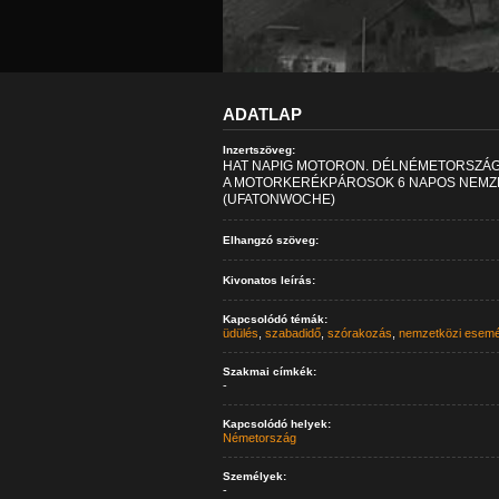
ADATLAP
Inzertszöveg:
HAT NAPIG MOTORON. DÉLNÉMETORSZÁG 
A MOTORKERÉKPÁROSOK 6 NAPOS NEMZE
(UFATONWOCHE)
Elhangzó szöveg:
Kivonatos leírás:
Kapcsolódó témák:
üdülés
,
szabadidő
,
szórakozás
,
nemzetközi esem
Szakmai címkék:
-
Kapcsolódó helyek:
Németország
Személyek:
-