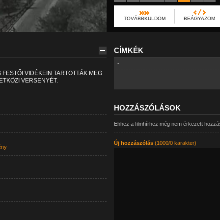
TOVÁBBKÜLDÖM
BEÁGYAZOM
CÍMKÉK
-
FESTŐI VIDÉKEIN TARTOTTÁK MEG
TKÖZI VERSENYÉT.
HOZZÁSZÓLÁSOK
Ehhez a filmhírhez még nem érkezett hozzá
Új hozzászólás
(1000/0 karakter)
ény