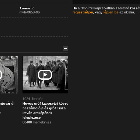
Ha a filmhírrel kapcsolatban szeretné közzé
Azonosító:
mvh-0658-06
regisztráljon
, vagy
lépjen be
az oldalra.
1924. február
ntgyár új
Hoyos gróf kaposvári követ
beszámolója és gróf Tisza
s
István arcképének
leleplezése
80400
megtekintés