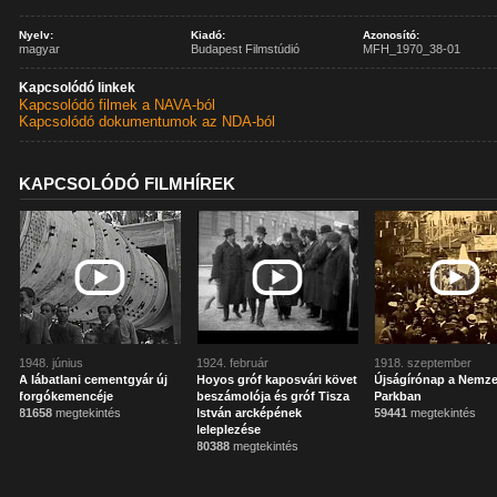
Nyelv:
Kiadó:
Azonosító:
magyar
Budapest Filmstúdió
MFH_1970_38-01
Kapcsolódó linkek
Kapcsolódó filmek a NAVA-ból
Kapcsolódó dokumentumok az NDA-ból
KAPCSOLÓDÓ FILMHÍREK
1948. június
1924. február
1918. szeptember
A lábatlani cementgyár új
Hoyos gróf kaposvári követ
Újságírónap a Nemze
forgókemencéje
beszámolója és gróf Tisza
Parkban
81658
megtekintés
István arcképének
59441
megtekintés
leleplezése
80388
megtekintés