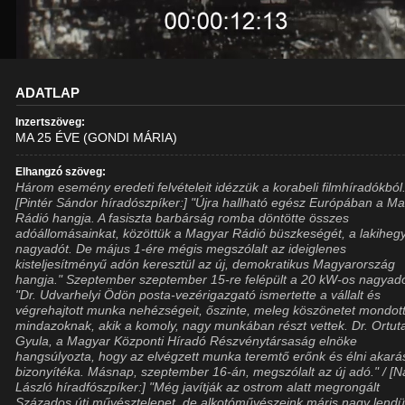
ADATLAP
Inzertszöveg:
MA 25 ÉVE (GONDI MÁRIA)
Elhangzó szöveg:
Három esemény eredeti felvételeit idézzük a korabeli filmhíradókból
[Pintér Sándor híradószpíker:] "Újra hallható egész Európában a M
Rádió hangja. A fasiszta barbárság romba döntötte összes
adóállomásainkat, közöttük a Magyar Rádió büszkeségét, a lakihegy
nagyadót. De május 1-ére mégis megszólalt az ideiglenes
kisteljesítményű adón keresztül az új, demokratikus Magyarország
hangja." Szeptember szeptember 15-re felépült a 20 kW-os nagyadó
"Dr. Udvarhelyi Ödön posta-vezérigazgató ismertette a vállalt és
végrehajtott munka nehézségeit, őszinte, meleg köszönetet mondot
mindazoknak, akik a komoly, nagy munkában részt vettek. Dr. Ortut
Gyula, a Magyar Központi Híradó Részvénytársaság elnöke
hangsúlyozta, hogy az elvégzett munka teremtő erőnk és élni akar
bizonyítéka. Másnap, szeptember 16-án, megszólalt az új adó." / [
László híradfószpíker:] "Még javítják az ostrom alatt megrongált
Százados úti művésztelepet, de alkotóművészeink máris nagy lendül