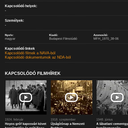
Kapcsolódó helyek:
-
Személyek:
-
Nyelv:
Kiadó:
Azonosító:
magyar
Budapest Filmstúdió
MFH_1970_38-06
Kapcsolódó linkek
Kapcsolódó filmek a NAVA-ból
Kapcsolódó dokumentumok az NDA-ból
KAPCSOLÓDÓ FILMHÍREK
1924. február
1918. szeptember
1948. június
Hoyos gróf kaposvári követ
Újságírónap a Nemzeti
A lábatlani cementgy