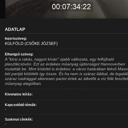
ADATLAP
Inzertszöveg:
KÜLFÖLD (CSŐKE JÓZSEF)
Elhangzó szöveg:
A "kicsi a rakás, nagyot kíván" újabb változata, egy felfújható
plasztikcsövön. Ezt az érdekes műanyag újdonságot Hannoverben
mutatták be. Mint kísérlet is érdekes: a város határában fekvő Masc
két partját kötötték így össze. És ha nem is száraz lábbal, de legalá
száraz nadrággal sikeresen partot értek az átkelők a víz fölé feszítet
műanyag alagútban.
Kivonatos leírás:
Kapcsolódó témák:
-
Szakmai címkék:
-