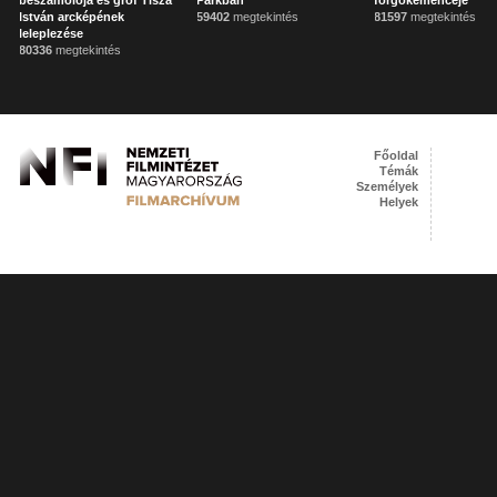
beszámolója és gróf Tisza
Parkban
forgókemencéje
István arcképének
59402
megtekintés
81597
megtekintés
leleplezése
80336
megtekintés
Főoldal
Témák
Személyek
Helyek