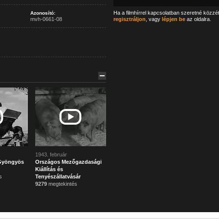
Ha a filmhírrel kapcsolatban szeretné közzé
Azonosító:
mvh-0661-08
regisztráljon
, vagy
lépjen be
az oldalra.
1943. február
Gyöngyös
Országos Mezőgazdasági
Kiállítás és
s
Tenyészállatvásár
9279
megtekintés