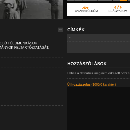
TOVÁBBKÜLDÖM
BEÁGYAZOM
CÍMKÉK
-
JKOLÓ FÖLDMUNKÁSOK
MÁNYOK FELTARTÓZTATÁSÁT.
HOZZÁSZÓLÁSOK
Ehhez a filmhírhez még nem érkezett hozzá
Új hozzászólás
(1000/0 karakter)