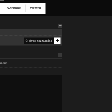
FACEBOOK
TWITTER
szólás.