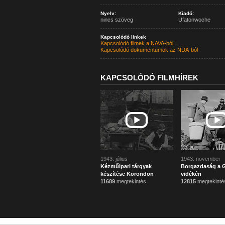
Nyelv:
Kiadó:
nincs szöveg
Ufatonwoche
Kapcsolódó linkek
Kapcsolódó filmek a NAVA-ból
Kapcsolódó dokumentumok az NDA-ból
KAPCSOLÓDÓ FILMHÍREK
1943. július
1943. november
Kézműipari tárgyak
Borgazdaság a 
készítése Korondon
vidékén
11689
megtekintés
12815
megtekinté