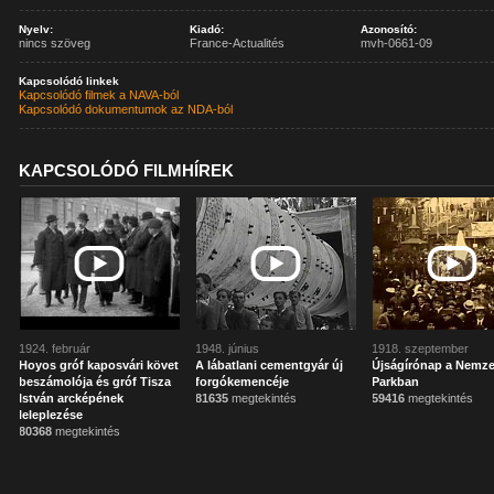
Nyelv:
Kiadó:
Azonosító:
nincs szöveg
France-Actualités
mvh-0661-09
Kapcsolódó linkek
Kapcsolódó filmek a NAVA-ból
Kapcsolódó dokumentumok az NDA-ból
KAPCSOLÓDÓ FILMHÍREK
1924. február
1948. június
1918. szeptember
Hoyos gróf kaposvári követ
A lábatlani cementgyár új
Újságírónap a Nemze
beszámolója és gróf Tisza
forgókemencéje
Parkban
István arcképének
81635
megtekintés
59416
megtekintés
leleplezése
80368
megtekintés