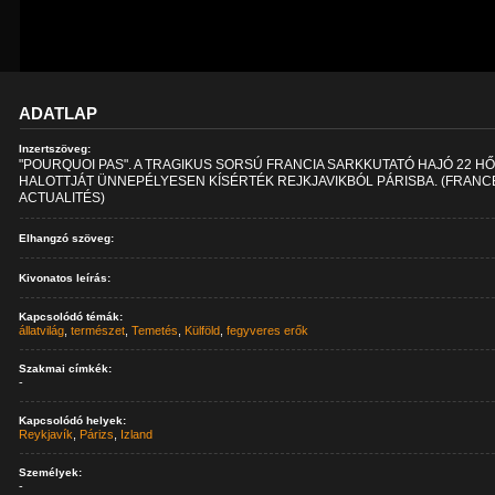
ADATLAP
Inzertszöveg:
"POURQUOI PAS". A TRAGIKUS SORSÚ FRANCIA SARKKUTATÓ HAJÓ 22 HŐ
HALOTTJÁT ÜNNEPÉLYESEN KÍSÉRTÉK REJKJAVIKBÓL PÁRISBA. (FRANC
ACTUALITÉS)
Elhangzó szöveg:
Kivonatos leírás:
Kapcsolódó témák:
állatvilág
,
természet
,
Temetés
,
Külföld
,
fegyveres erők
Szakmai címkék:
-
Kapcsolódó helyek:
Reykjavík
,
Párizs
,
Izland
Személyek:
-