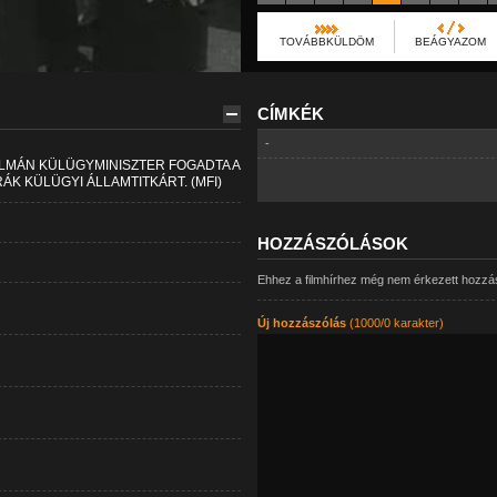
TOVÁBBKÜLDÖM
BEÁGYAZOM
CÍMKÉK
-
LMÁN KÜLÜGYMINISZTER FOGADTA A
K KÜLÜGYI ÁLLAMTITKÁRT. (MFI)
HOZZÁSZÓLÁSOK
Ehhez a filmhírhez még nem érkezett hozzá
Új hozzászólás
(1000/0 karakter)