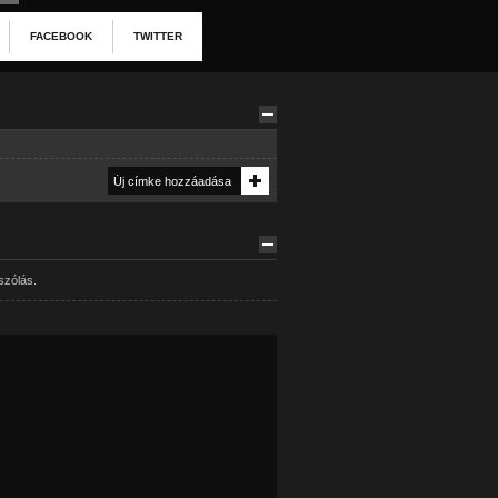
FACEBOOK
TWITTER
szólás.