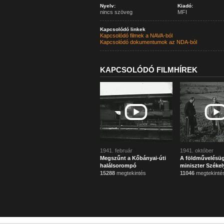
Nyelv:
Kiadó:
nincs szöveg
MFI
Kapcsolódó linkek
Kapcsolódó filmek a NAVA-ból
Kapcsolódó dokumentumok az NDA-ból
KAPCSOLÓDÓ FILMHÍREK
1941. február
1941. október
Megszűnt a Kőbányai-úti
A földművelésüg
halálsorompó
miniszter Székel
15288
megtekintés
11046
megtekinté