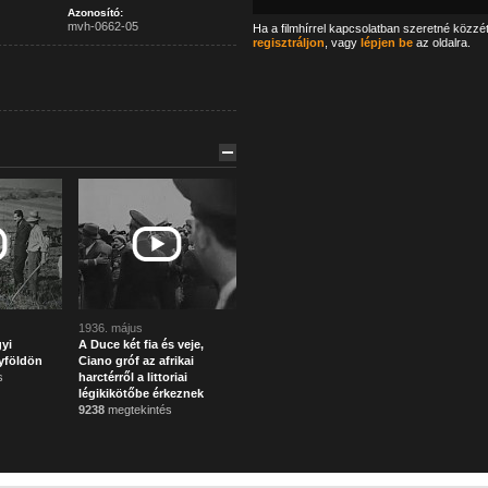
Azonosító:
mvh-0662-05
Ha a filmhírrel kapcsolatban szeretné közzé
regisztráljon
, vagy
lépjen be
az oldalra.
1936. május
yi
A Duce két fia és veje,
yföldön
Ciano gróf az afrikai
s
harctérről a littoriai
légikikötőbe érkeznek
9238
megtekintés