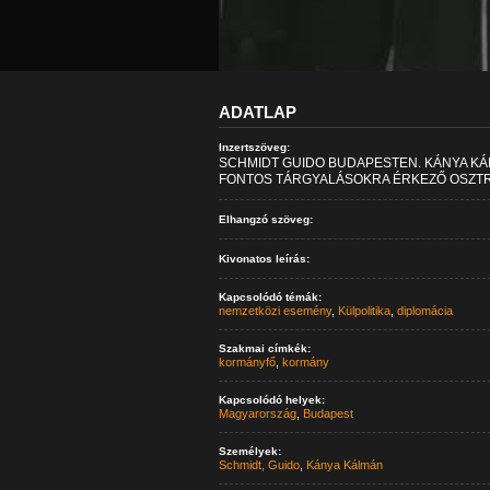
ADATLAP
Inzertszöveg:
SCHMIDT GUIDO BUDAPESTEN. KÁNYA KÁ
FONTOS TÁRGYALÁSOKRA ÉRKEZŐ OSZTRÁ
Elhangzó szöveg:
Kivonatos leírás:
Kapcsolódó témák:
nemzetközi esemény
,
Külpolitika
,
diplomácia
Szakmai címkék:
kormányfő
,
kormány
Kapcsolódó helyek:
Magyarország
,
Budapest
Személyek:
Schmidt, Guido
,
Kánya Kálmán