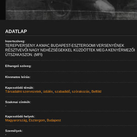
ADATLAP
Inzertszöveg:
TEREPVERSENY. A KMAC BUDAPEST-ESZTERGOMI VERSENYÉNEK
RÉSZTVEVŐI NAGY NEHÉZSÉGEKKEL KÜZDÖTTEK MEG A KENYÉRMEZŐI
ÚTSZAKASZON. (MFI)
Elhangzó szöveg:
Kivonatos leírás:
Kapcsolódó témák:
Társadalmi szervezetek
,
üdülés
,
szabadidő
,
szórakozás
,
Belföld
Szakmai címkék:
-
Kapcsolódó helyek:
Magyarország
,
Esztergom
,
Budapest
Személyek:
-