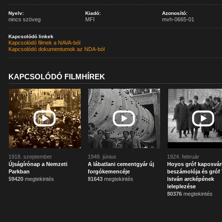
Nyelv:
Kiadó:
Azonosító:
nincs szöveg
MFI
mvh-0665-01
Kapcsolódó linkek
Kapcsolódó filmek a NAVA-ból
Kapcsolódó dokumentumok az NDA-ból
KAPCSOLÓDÓ FILMHÍREK
1918. szeptember
1948. június
1924. február
Újságírónap a Nemzeti
A lábatlani cementgyár új
Hoyos gróf kaposvár
Parkban
forgókemencéje
beszámolója és gróf 
59420
megtekintés
81643
megtekintés
István arcképének
leleplezése
80376
megtekintés