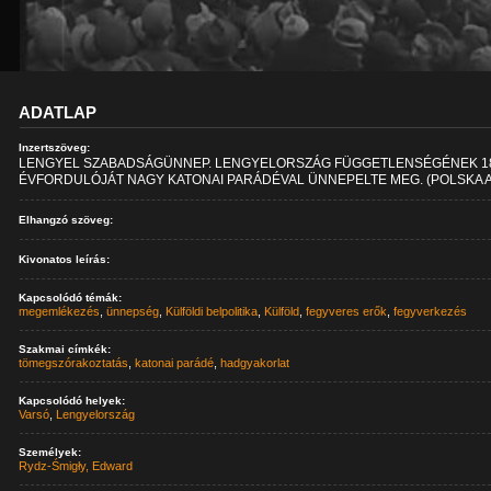
ADATLAP
Inzertszöveg:
LENGYEL SZABADSÁGÜNNEP. LENGYELORSZÁG FÜGGETLENSÉGÉNEK 18
ÉVFORDULÓJÁT NAGY KATONAI PARÁDÉVAL ÜNNEPELTE MEG. (POLSKA A
Elhangzó szöveg:
Kivonatos leírás:
Kapcsolódó témák:
megemlékezés
,
ünnepség
,
Külföldi belpolitika
,
Külföld
,
fegyveres erők
,
fegyverkezés
Szakmai címkék:
tömegszórakoztatás
,
katonai parádé
,
hadgyakorlat
Kapcsolódó helyek:
Varsó
,
Lengyelország
Személyek:
Rydz-Śmigły, Edward