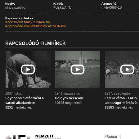
Nyelv:
Kiadó:
Azonosító:
nincs szöveg
Polska A. T.
mvh-0668-10
Kapcsolódó linkek
Kapcsolódó filmek a NAVA-ból
Kapcsolódó dokumentumok az NDA-ból
KAPCSOLÓDÓ FILMHÍREK
1937. július
1941. augusztus
1937. szeptember
Egynapos elefántbébi a
Hölgyek versenye
Ferencváros - Lazio
varsói állatkertben
10105
megtekintés
labdarúgó-mérkőzés
9232
megtekintés
19883
megtekintés
Főoldal