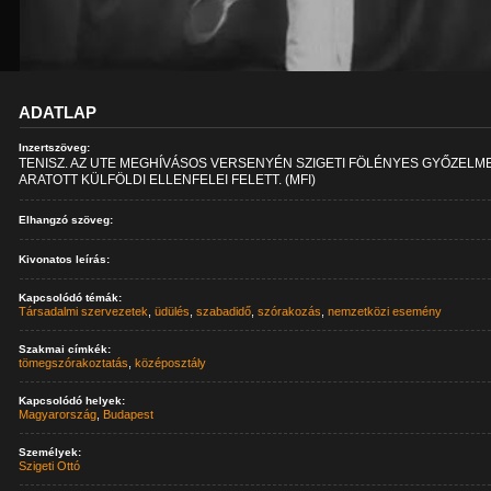
ADATLAP
Inzertszöveg:
TENISZ. AZ UTE MEGHÍVÁSOS VERSENYÉN SZIGETI FÖLÉNYES GYŐZELM
ARATOTT KÜLFÖLDI ELLENFELEI FELETT. (MFI)
Elhangzó szöveg:
Kivonatos leírás:
Kapcsolódó témák:
Társadalmi szervezetek
,
üdülés
,
szabadidő
,
szórakozás
,
nemzetközi esemény
Szakmai címkék:
tömegszórakoztatás
,
középosztály
Kapcsolódó helyek:
Magyarország
,
Budapest
Személyek:
Szigeti Ottó