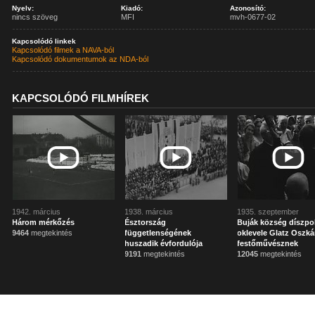
Nyelv:
Kiadó:
Azonosító:
nincs szöveg
MFI
mvh-0677-02
Kapcsolódó linkek
Kapcsolódó filmek a NAVA-ból
Kapcsolódó dokumentumok az NDA-ból
KAPCSOLÓDÓ FILMHÍREK
1942. március
1938. március
1935. szeptember
Három mérkőzés
Észtország
Buják község díszpo
9464
megtekintés
függetlenségének
oklevele Glatz Oszká
huszadik évfordulója
festőművésznek
9191
megtekintés
12045
megtekintés