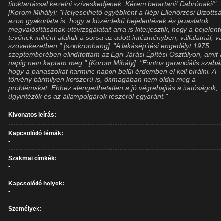
titoktartással kezelni szíveskedjenek. Kérem betartani! Dabrónaki!"
[Korom Mihály]: "Helyeselhető egyébként a Népi Ellenőrzési Bizotts
azon gyakorlata is, hogy a közérdekű bejelentések és javaslatok
megvalósításának utóvizsgálatait arra is kiterjesztik, hogy a bejelent
tevőnek miként alakult a sorsa az adott intézményben, vállalatnál, v
szövetkezetben." [szinkronhang]: "A lakásépítési engedélyt 1975
szeptemberében elindítottam az Egri Járási Építési Osztályon, amit
napig nem kaptam meg." [Korom Mihály]: "Fontos garanciális szabál
hogy a panaszokat harminc napon belül érdemben el kell bírálni. A
törvény bármilyen korszerű is, önmagában nem oldja meg a
problémákat. Ehhez elengedhetetlen a jó végrehajtás a hatóságok,
ügyintézők és az állampolgárok részéről egyaránt."
Kivonatos leírás:
Kapcsolódó témák:
-
Szakmai címkék:
-
Kapcsolódó helyek:
-
Személyek:
-