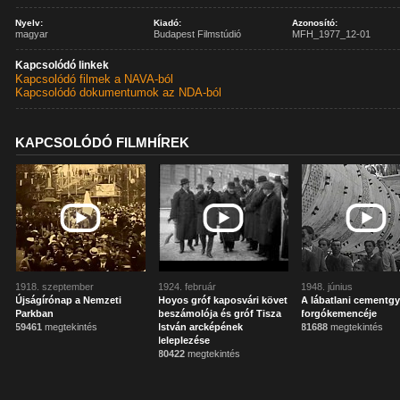
Nyelv:
Kiadó:
Azonosító:
magyar
Budapest Filmstúdió
MFH_1977_12-01
Kapcsolódó linkek
Kapcsolódó filmek a NAVA-ból
Kapcsolódó dokumentumok az NDA-ból
KAPCSOLÓDÓ FILMHÍREK
1918. szeptember
1924. február
1948. június
Újságírónap a Nemzeti
Hoyos gróf kaposvári követ
A lábatlani cementgy
Parkban
beszámolója és gróf Tisza
forgókemencéje
59461
megtekintés
István arcképének
81688
megtekintés
leleplezése
80422
megtekintés