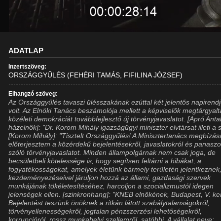
ADATLAP
Inzertszöveg:
ORSZÁGGYŰLÉS (FEHÉRI TAMÁS, FIFILINA JÓZSEF)
Elhangzó szöveg:
Az Országgyűlés tavaszi ülésszakának ezúttal két jelentős napirend
volt. Az Elnöki Tanács beszámolója mellett a képviselők megtárgyalt
közéleti demokráciát továbbfejlesztő új törvényjavaslatot. [Apró Anta
házelnök]: "Dr. Korom Mihály igazságügyi miniszter elvtársat illeti a 
[Korom Mihály]: "Tisztelt Országgyűlés! A Minisztertanács megbízás
előterjesztem a közérdekű bejelentésekről, javaslatokról és panaszo
szóló törvényjavaslatot. Minden állampolgárnak nem csak joga, de
becsületbeli kötelessége is, hogy segítsen feltárni a hibákat, a
fogyatékosságokat, amelyek életünk bármely területén jelentkeznek
kezdeményezéseivel járuljon hozzá az állami, gazdasági szervek
munkájának tökéletesítéséhez, harcoljon a szocializmustól idegen
jelenségek ellen. [szinkronhang]: "KNEB elnökének, Budapest, V. ker
Bejelentést teszünk önöknek a ritkán látott szabálytalanságokról,
törvényellenességekről, jogtalan pénzszerzési lehetőségekről,
korrupcióról, rossz munkahelyi szellemről, satöbbi. A vállalat neve: