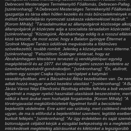
Debreceni Mesterséges Termékenyítő Főállomás, Debrecen-Pallag.
[szinkronhang]: "A Debreceni Mesterséges Termékenyítő Főállomás 
igazgatója és társa ellen hűtlen kezelés és más bűncselekmények m
indított büntetőeljárás nyomozati szakasza vádemeléssel lezárult."
[Korom Mihály]: "Társadalmunkat az állampolgárok közössége alkotj
állampolgárok jó közérzete adja a szocialista társadalom közérzetét.
[szinkronhang]: "Községünk, Ábrahámhegy eddig is a rosszul ellátot
közé tartozott, de most azzal, hogy a Balaton gyöngye Éttermet a
Szolnok Megyei Tanács üdülőnek megvásárolta a földműves
szövetkezettől, tovább romlott. Jelenleg a községnek nincs étterme.
[szinkronhang]: "Felszólítom Szálinger elvtársat, hogy az
Ábrahámhegyen létesítésre tervezett új vendéglátóipari egység
megépítéséről és az 1977. évi idegenforgalmi szezon kezdetére az
üzembehelyezéséről gondoskodjon." [szinkronhang]: "Én, alulírott,
vettem egy szovjet Csajka típusú varrógépet a katymári
vasedényboltban, ami a Bácsalmási Áfész kezelésében van. De ne
adtak hozzá magyar nyelvű kezelési utasítást." [szinkronhang]: "A B
Járási Városi Népi Ellenőrzési Bizottság elnöke felhívta a bolt vezet
figyelmét a magyar nyelvű használati utasítások beszerzésére, mer
nélkül a fenti árukat nem hozhatják forgalomba. [Korom Mihály]: "A
törvényjavaslat megkülönböztetett figyelmet fordít a becsületes
bejelentők védelmére. Erre azért van szükség, mert csökkenő mért
ugyan, de ma is előfordul a bejelentőkkel szembeni, legtöbb esetbe
burkolt fellépés." [szinkronhang]: "Az ügy érdekében és saját személ
biztonságunk céljából kérjük a vizsgálat befejezéséig és a megfelelő
intézkedések megtételéig aláírásunkat és kilétünket a legszigorúbb