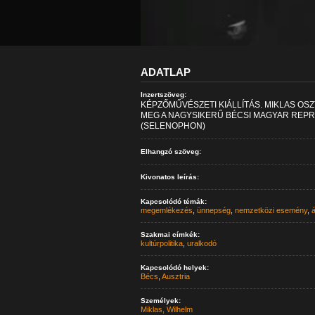
ADATLAP
Inzertszöveg:
KÉPZŐMŰVÉSZETI KIÁLLÍTÁS. MIKLAS OS
MEG A NAGYSIKERŰ BÉCSI MAGYAR REPRE
(SELENOPHON)
Elhangzó szöveg:
Kivonatos leírás:
Kapcsolódó témák:
megemlékezés
,
ünnepség
,
nemzetközi esemény
,
á
Szakmai címkék:
kultúrpolitika
,
uralkodó
Kapcsolódó helyek:
Bécs
,
Ausztria
Személyek:
Miklas, Wilhelm