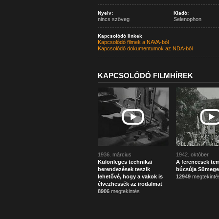
Nyelv:
Kiadó:
nincs szöveg
Selenophon
Kapcsolódó linkek
Kapcsolódó filmek a NAVA-ból
Kapcsolódó dokumentumok az NDA-ból
KAPCSOLÓDÓ FILMHÍREK
1936. március
1942. október
Különleges technikai
A ferencesek t
berendezések teszik
búcsúja Sümeg
lehetővé, hogy a vakok is
12949
megtekinté
élvezhessék az irodalmat
8906
megtekintés