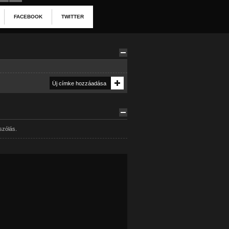
FACEBOOK
TWITTER
szólás.