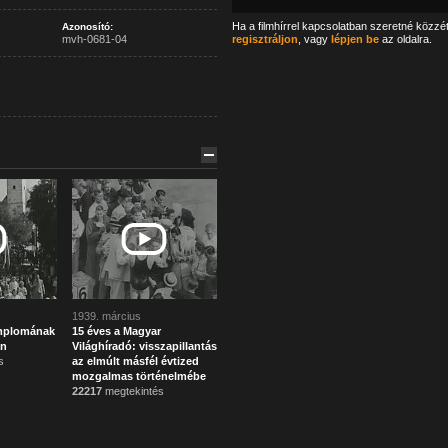
Ha a filmhírrel kapcsolatban szeretné közzé
Azonosító:
mvh-0681-04
regisztráljon
, vagy
lépjen be
az oldalra.
1939. március
emplomának
15 éves a Magyar
en
Világhíradó: visszapillantás
s
az elmúlt másfél évtized
mozgalmas történelmébe
22217
megtekintés