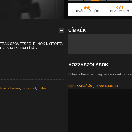
TOVÁBBKÜLDÖM
BEÁGYAZOM
CÍMKÉK
-
ZTRÁK SZÖVETSÉGI ELNÖK NYITOTTA
ZENTATÍV KIÁLLÍTÁST.
HOZZÁSZÓLÁSOK
Ehhez a filmhírhez még nem érkezett hozzá
Új hozzászólás
(1000/0 karakter)
llamfő
,
kultúra
,
művészet
,
Külföld