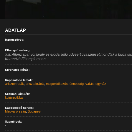
ADATLAP
Inzertszöveg:
Elhangzó szöveg:
XIII. Alfonz spanyol király és elődei lelki üdvéért gyászmisét mondtak a budavár
Koronázó Főtemplomban.
Kivonatos leírás:
Kapcsolódó témák:
arisztokraták
,
arisztokrácia
,
megemlékezés
,
ünnepség
,
vallás
,
egyház
Szakmai címkék:
kultúrpolitika
Kapcsolódó helyek:
Magyarország
,
Budapest
Személyek:
-