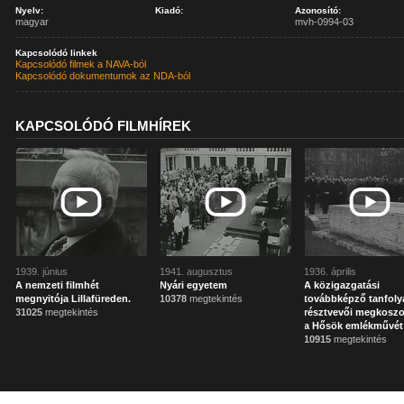
Nyelv:
Kiadó:
Azonosító:
magyar
mvh-0994-03
Kapcsolódó linkek
Kapcsolódó filmek a NAVA-ból
Kapcsolódó dokumentumok az NDA-ból
KAPCSOLÓDÓ FILMHÍREK
1939. június
1941. augusztus
1936. április
A nemzeti filmhét
Nyári egyetem
A közigazgatási
megnyitója Lillafüreden.
10378
megtekintés
továbbképző tanfol
31025
megtekintés
résztvevői megkoszo
a Hősök emlékművét
10915
megtekintés