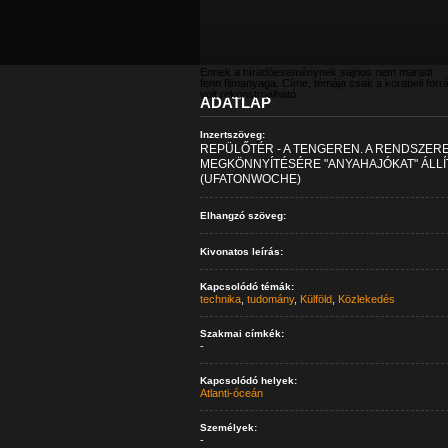
Ennek a híradóeseménynek sajnos nem maradt
fenn filmanyaga. Címe, témája csak a korabeli forr
volt rekonstruálható.
ADATLAP
Inzertszöveg:
REPÜLŐTÉR - A TENGEREN. A RENDSZER
MEGKÖNNYÍTÉSÉRE "ANYAHAJÓKAT" ÁLLÍ
(UFATONWOCHE)
Elhangzó szöveg:
Kivonatos leírás:
Kapcsolódó témák:
technika
,
tudomány
,
Külföld
,
Közlekedés
Szakmai címkék:
-
Kapcsolódó helyek:
Atlanti-óceán
Személyek:
-