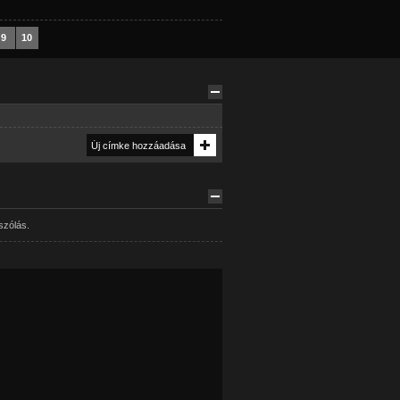
9
10
szólás.