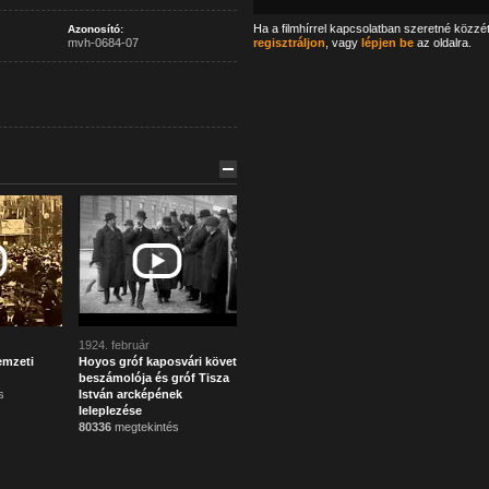
Ha a filmhírrel kapcsolatban szeretné közzé
Azonosító:
mvh-0684-07
regisztráljon
, vagy
lépjen be
az oldalra.
1924. február
emzeti
Hoyos gróf kaposvári követ
beszámolója és gróf Tisza
s
István arcképének
leleplezése
80336
megtekintés