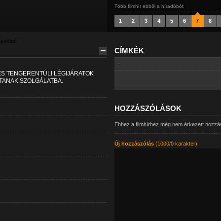
Több filmhír ebből a híradóból:
1
2
3
4
5
6
7
8
ásokból
CÍMKÉK
-
ES TENGERENTÚLI LÉGIJÁRATOK
TANAK SZOLGÁLATBA.
HOZZÁSZÓLÁSOK
Ehhez a filmhírhez még nem érkezett hozzá
Új hozzászólás
(1000/0 karakter)