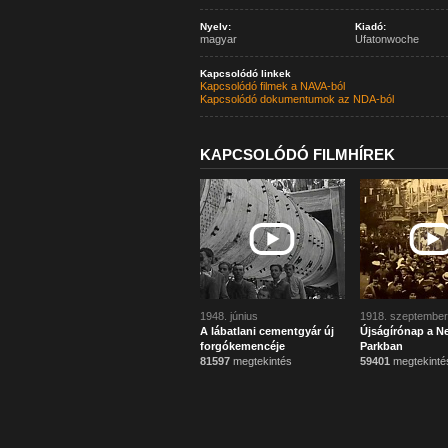
Nyelv:
Kiadó:
magyar
Ufatonwoche
Kapcsolódó linkek
Kapcsolódó filmek a NAVA-ból
Kapcsolódó dokumentumok az NDA-ból
KAPCSOLÓDÓ FILMHÍREK
1948. június
1918. szeptember
A lábatlani cementgyár új
Újságírónap a N
forgókemencéje
Parkban
81597
megtekintés
59401
megtekinté