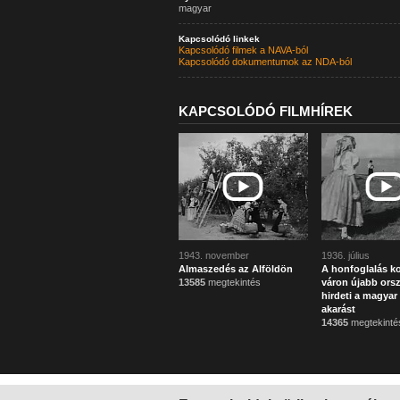
magyar
Kapcsolódó linkek
Kapcsolódó filmek a NAVA-ból
Kapcsolódó dokumentumok az NDA-ból
KAPCSOLÓDÓ FILMHÍREK
1943. november
1936. július
Almaszedés az Alföldön
A honfoglalás ko
13585
megtekintés
váron újabb ors
hirdeti a magyar 
akarást
14365
megtekinté