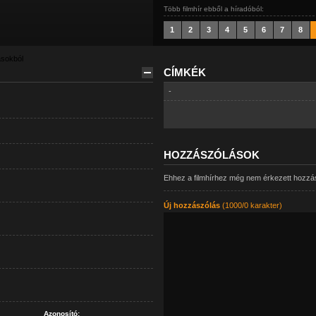
Több filmhír ebből a híradóból:
1
2
3
4
5
6
7
8
ásokból
CÍMKÉK
-
HOZZÁSZÓLÁSOK
Ehhez a filmhírhez még nem érkezett hozzá
Új hozzászólás
(1000/0 karakter)
Azonosító: