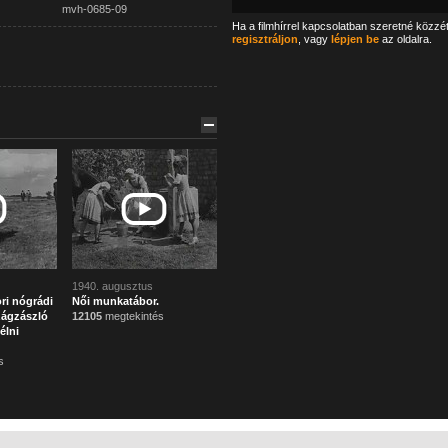
mvh-0685-09
Ha a filmhírrel kapcsolatban szeretné közzé
regisztráljon
, vagy
lépjen be
az oldalra.
1940. augusztus
ri nógrádi
Női munkatábor.
zágzászló
12105
megtekintés
élni
s