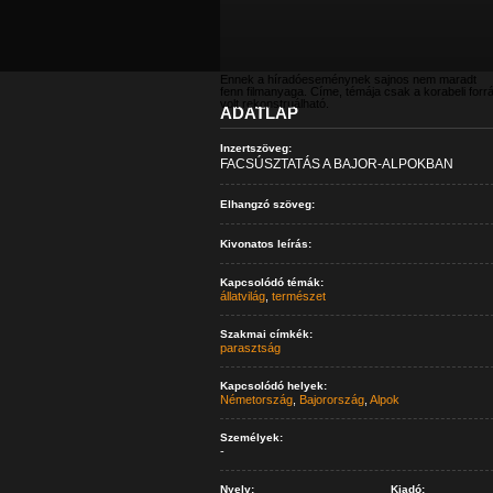
Ennek a híradóeseménynek sajnos nem maradt
fenn filmanyaga. Címe, témája csak a korabeli forr
volt rekonstruálható.
ADATLAP
Inzertszöveg:
FACSÚSZTATÁS A BAJOR-ALPOKBAN
Elhangzó szöveg:
Kivonatos leírás:
Kapcsolódó témák:
állatvilág
,
természet
Szakmai címkék:
parasztság
Kapcsolódó helyek:
Németország
,
Bajorország
,
Alpok
Személyek:
-
Nyelv:
Kiadó: