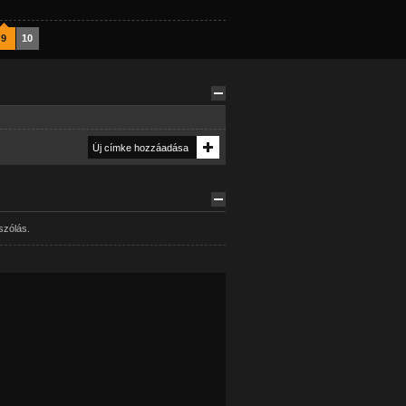
9
10
szólás.