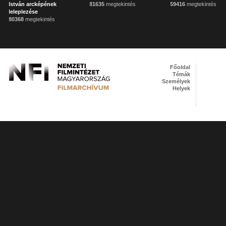
István arcképének
81635
megtekintés
59416
megtekintés
leleplezése
80368
megtekintés
Főoldal
Témák
Személyek
Helyek