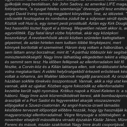
gyilkolják meg bestiálisan, bár John Sadovy, az amerikai LIFE maga
fotóriportere, "a nyugat hiteles szemtanúja" ötvenegyről tesz emittés
angol David Irving nemrég megjelent könyvében. Íme, az idézetek. 
csőcselék fosztogatva és rombolva zúdult be a súlyosan sérült épül
Köztük volt Husi is, egy ismert pesti prostituált. Aztán egy Kirk Dougl
hez hasonlító tisztet fogott el a tömeg. Megvetően nézett akkor is, 
agyonlőtték. Egy fiatal lányt vízbe folytottak, akár egy középkori
boszorkányt. A revolverhősök akciói közben szüntelen kattogtattam
gépeimet, de aztán hirtelen nem tudtam többé fényképezni, mert
könnyek borították el szemeimet. Három évig voltam a háborúban, d
sem láttam annyi borzalmat, mint itt." A pártház többször kér segíts
miniszterelnökségtől. Nagy Imre láthatólag elégedetten tekint a vilá
és semmit sem tesz. Ha időben fellépnek az ellenforradalom két fő
fészke, a Corvin-köz és a Kilián laktanya ellen, sok véráldozatot lehe
volna megtakarítani. A vidéki helyőrségekből érkezett erősítések ké
voltak a rohamra, ám Maléter tábornok megálljt parancsolt. Az orsz
házában sokféle törekvés összpontosult. Vannak, akik a régi utat ker
vannak, akik az ujjakat. Közben egyre fokozódik az ellenforradalmi
kezekbe került sajtó nyomása. Kritikus napok a Közel-Keleten is: a 
háború. Nagy Imre azok közreműködését keresi, akik bombazáporra
árasztják el a Port Saidot és fegyverekkel akarják visszaszerezni
előjogaikat a Szuezi-csatornán. Az angol-francia-izraeli támadás
későbbre tervezett időpontját előbbre hozzák, hogy így használják k
magyarországi ellenforradalmat. Végre fénysugár a sötétségben: a
november elsejéről másodikára virradó éjszakán Kádár János, Mün
Ferenc és mások, miután szakítottak Nagy Imre áruló csoportjával,