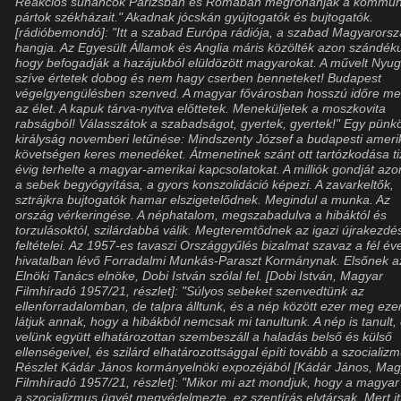
Reakciós suhancok Párizsban és Rómában megrohanják a kommun
pártok székházait." Akadnak jócskán gyújtogatók és bujtogatók.
[rádióbemondó]: "Itt a szabad Európa rádiója, a szabad Magyarors
hangja. Az Egyesült Államok és Anglia máris közölték azon szándék
hogy befogadják a hazájukból elüldözött magyarokat. A művelt Nyug
szíve értetek dobog és nem hagy cserben benneteket! Budapest
végelgyengülésben szenved. A magyar fővárosban hosszú időre meg
az élet. A kapuk tárva-nyitva előttetek. Meneküljetek a moszkovita
rabságból! Válasszátok a szabadságot, gyertek, gyertek!" Egy pünk
királyság novemberi letűnése: Mindszenty József a budapesti ameri
követségen keres menedéket. Átmenetinek szánt ott tartózkodása t
évig terhelte a magyar-amerikai kapcsolatokat. A milliók gondját az
a sebek begyógyítása, a gyors konszolidáció képezi. A zavarkeltők,
sztrájkra bujtogatók hamar elszigetelődnek. Megindul a munka. Az
ország vérkeringése. A néphatalom, megszabadulva a hibáktól és
torzulásoktól, szilárdabbá válik. Megteremtődnek az igazi újrakezdé
feltételei. Az 1957-es tavaszi Országgyűlés bizalmat szavaz a fél év
hivatalban lévő Forradalmi Munkás-Paraszt Kormánynak. Elsőnek a
Elnöki Tanács elnöke, Dobi István szólal fel. [Dobi István, Magyar
Filmhíradó 1957/21, részlet]: "Súlyos sebeket szenvedtünk az
ellenforradalomban, de talpra álltunk, és a nép között ezer meg ezer
látjuk annak, hogy a hibákból nemcsak mi tanultunk. A nép is tanult,
velünk együtt elhatározottan szembeszáll a haladás belső és külső
ellenségeivel, és szilárd elhatározottsággal építi tovább a szocializm
Részlet Kádár János kormányelnöki expozéjából [Kádár János, Mag
Filmhíradó 1957/21, részlet]: "Mikor mi azt mondjuk, hogy a magya
a szocializmus ügyét megvédelmezte, ez szentírás elvtársak. Mert it