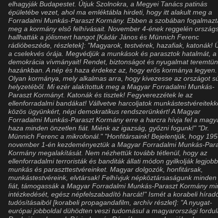
elhagyják Budapestet. Útjuk Szolnokra, a Megyei Tanács patinás
épületébe vezet, ahol ma emléktábla hirdeti, hogy itt alakult meg a
Forradalmi Munkás-Paraszt Kormány. Ebben a szobában fogalmazt
meg a kormány első felhívásait. November 4-ének reggelén ország
hallhatták a jólismert hangot [Kádár János és Münnich Ferenc
rádióbeszéde, részletek]: "Magyarok, testvérek, hazafiak, katonák! Ü
a cselekvés órája. Megvédjük a munkások és parasztok hatalmát, a
demokrácia vívmányait! Rendet, biztonságot és nyugalmat teremtü
hazánkban. A nép és haza érdekez az, hogy erős kormánya legyen.
Olyan kormánya, mely alkalmas arra, hogy kivezesse az országot s
helyzetéből. Mi ezér alakítottuk meg a Magyar Forradalmi Munkás-
Paraszt Kormányt. Katonák és tisztek! Fegyverezzétek le az
ellenforradalmi bandákat! Vállvetve harcoljatok munkástestvéreitekk
közös ügyünkért, népi demokratikus rendszerünkért! A Magyar
Forradalmi Munkás-Paraszt Kormány erre a harcra hívja fel a magy
haza minden önzetlen fiát. Miénk az igazság, győzni fogunk!" "Dr.
Münnich Ferenc a mikrofonál." "Honfitársaink! Bejelentjük, hogy 195
november 1-én kezdeményeztük a Magyar Forradalmi Munkás-Para
Kormány megalakítását. Nem nézhettük tovább tétlenül, hogy az
ellenforradalmi terroristák és banditák állati módon gyilkolják legjob
munkás és paraszttestvéreinket. Magyar dolgozók, honfitársak,
munkástestvéreink, elvtársak! Felhívjuk népköztársaságunk minden
fiát, támogassák a Magyar Forradalmi Munkás-Paraszt Kormány m
intézkedését, egész népfelszabadító harcát!" Ismét a korabeli hírad
tudósításaiból [korabeli propagandafilm, archív részlet]: "A nyugat-
európai jobboldal dühödten veszi tudomásul a magyarországi fordul