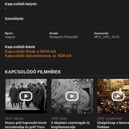
Kapcsolódó helyek:
-
Személyek:
-
Nyelv:
Kiadó:
Azonosító:
magyar
Budapest Filmstúdió
MFH_1981_44-01
Kapcsolódó linkek
Kapcsolódó filmek a NAVA-ból
Kapcsolódó dokumentumok az NDA-ból
KAPCSOLÓDÓ FILMHÍREK
1924. február
1948. június
1918. szeptember
Hoyos gróf kaposvári követ
A lábatlani cementgyár új
Újságírónap a Nemze
beszámolója és gróf Tisza
forgókemencéje
Parkban