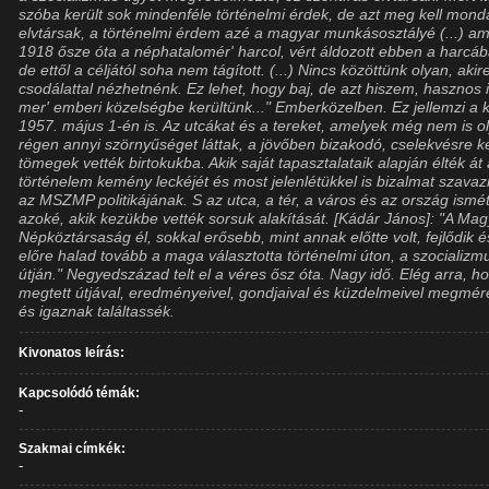
szóba került sok mindenféle történelmi érdek, de azt meg kell mond
elvtársak, a történelmi érdem azé a magyar munkásosztályé (...) am
1918 ősze óta a néphatalomér' harcol, vért áldozott ebben a harcáb
de ettől a céljától soha nem tágított. (...) Nincs közöttünk olyan, akir
csodálattal nézhetnénk. Ez lehet, hogy baj, de azt hiszem, hasznos i
mer' emberi közelségbe kerültünk..." Emberközelben. Ez jellemzi a 
1957. május 1-én is. Az utcákat és a tereket, amelyek még nem is o
régen annyi szörnyűséget láttak, a jövőben bizakodó, cselekvésre k
tömegek vették birtokukba. Akik saját tapasztalataik alapján élték át
történelem kemény leckéjét és most jelenlétükkel is bizalmat szava
az MSZMP politikájának. S az utca, a tér, a város és az ország ismé
azoké, akik kezükbe vették sorsuk alakítását. [Kádár János]: "A Ma
Népköztársaság él, sokkal erősebb, mint annak előtte volt, fejlődik é
előre halad tovább a maga választotta történelmi úton, a szocializm
útján." Negyedszázad telt el a véres ősz óta. Nagy idő. Elég arra, h
megtett útjával, eredményeivel, gondjaival és küzdelmeivel megmé
és igaznak találtassék.
Kivonatos leírás:
Kapcsolódó témák:
-
Szakmai címkék:
-