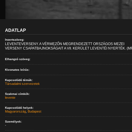
ADATLAP
Inzertszöveg:
LEVENTEVERSENY. A VÉRMEZŐN MEGRENDEZETT ORSZÁGOS MEZEI
VERSENY CSAPATBAJNOKSÁGAIT A VII. KERÜLET LEVENTÉI NYERTÉK. (MF
Elhangzó szöveg:
Kivonatos leírás:
Kapcsolódó témák:
Társadalmi szervezetek
Szakmai címkék:
levente
Kapcsolódó helyek:
Magyarország
,
Budapest
Személyek:
-