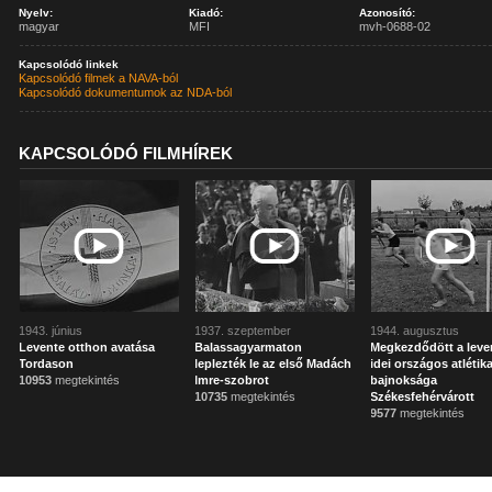
Nyelv:
Kiadó:
Azonosító:
magyar
MFI
mvh-0688-02
Kapcsolódó linkek
Kapcsolódó filmek a NAVA-ból
Kapcsolódó dokumentumok az NDA-ból
KAPCSOLÓDÓ FILMHÍREK
1943. június
1937. szeptember
1944. augusztus
Levente otthon avatása
Balassagyarmaton
Megkezdődött a leve
Tordason
leplezték le az első Madách
idei országos atlétika
10953
megtekintés
Imre-szobrot
bajnoksága
10735
megtekintés
Székesfehérvárott
9577
megtekintés