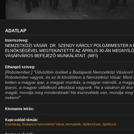
ADATLAP
Inzertszöveg:
NEMZETKÖZI VÁSÁR. DR. SZENDY KÁROLY POLGÁRMESTER A 
ELNÖKSÉGÉVEL MEGTEKINTETTE AZ ÁPRILIS 30-ÁN MEGNYÍL
VÁSÁRVÁROS BEFEJEZŐ MUNKÁLATAIT. (MFI)
Elhangzó szöveg:
[Robotember:] "Üdvözlöm önöket a Budapesti Nemzetközi Vásáron!
Robotember vagyok, és ez itt körülöttem a Nemzetközi Vásár. Mind 
ketten a magyar ipar, a magyar munkás, a magyar mérnök, a magy
iparos, a magyar vállalkozó alkotásai vagyunk. Ha a vásáron jól érzi
magát, mondja meg mindenkinek! Ha észrevétele van, mondja meg
nekem!"
Kivonatos leírás:
Kapcsolódó témák:
Gazdaság
,
Budapesti Nemzetközi Vásár
,
bemutatók
,
építkezések
,
építészet