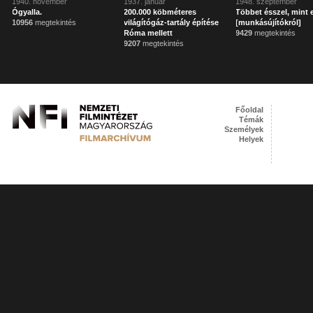
1940. november
1937. január
1948. szeptember
Ógyalla.
200.000 köbméteres
Többet ésszel, mint 
10956
megtekintés
világítógáz-tartály építése
[munkásújítókról]
Róma mellett
9429
megtekintés
9207
megtekintés
Főoldal
Témák
Személyek
Helyek