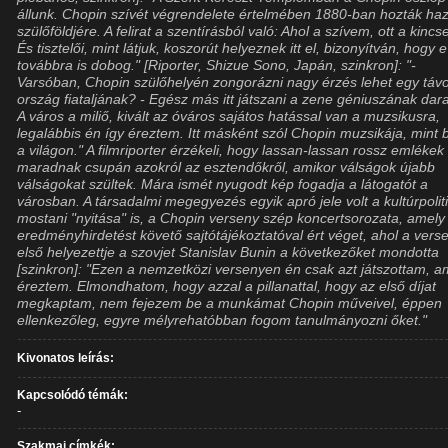
állunk. Chopin szívét végrendelete értelmében 1880-ban hozták ha
szülőföldjére. A felirat a szentírásból való: Ahol a szívem, ott a kinc
És tisztelői, mint látjuk, koszorút helyeznek itt el, bizonyítván, hogy e
továbbra is dobog." [Riporter, Shizue Sono, Japán, szinkron]: "-
Varsóban, Chopin szülőhelyén zongorázni nagy érzés lehet egy távo
ország fiataljának? - Egész más itt játszani a zene géniuszának dara
A város a miliő, kivált az óváros sajátos hatással van a muzsikusra,
legalábbis én így éreztem. Itt másként szól Chopin muzsikája, mint 
a világon." A filmriporter érzékeli, hogy lassan-lassan rossz emlékek
maradnak csupán azokról az esztendőkről, amikor válságok újabb
válságokat szültek. Mára ismét nyugodt kép fogadja a látogatót a
városban. A társadalmi megegyezés egyik apró jele volt a kultúrpolit
mostani "nyitása" is, a Chopin verseny szép koncertsorozata, amely
eredményhirdetést követő sajtótájékoztatóval ért véget, ahol a vers
első helyezettje a szovjet Stanislav Bunin a következőket mondotta
[szinkron]: "Ezen a nemzetközi versenyen én csak azt játszottam, a
éreztem. Elmondhatom, hogy azzal a pillanattal, hogy az első díjat
megkaptam, nem fejezem be a munkámat Chopin műveivel, éppen
ellenkezőleg, egyre mélyrehatóbban fogom tanulmányozni őket."
Kivonatos leírás:
Kapcsolódó témák:
-
Szakmai címkék: