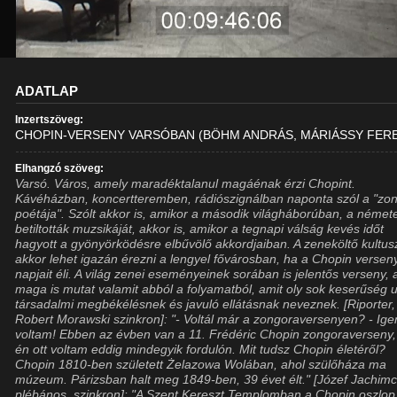
ADATLAP
Inzertszöveg:
CHOPIN-VERSENY VARSÓBAN (BÖHM ANDRÁS, MÁRIÁSSY FER
Elhangzó szöveg:
Varsó. Város, amely maradéktalanul magáénak érzi Chopint.
Kávéházban, koncertteremben, rádiószignálban naponta szól a "zo
poétája". Szólt akkor is, amikor a második világháborúban, a német
betiltották muzsikáját, akkor is, amikor a tegnapi válság kevés időt
hagyott a gyönyörködésre elbűvölő akkordjaiban. A zeneköltő kultus
akkor lehet igazán érezni a lengyel fővárosban, ha a Chopin versen
napjait éli. A világ zenei eseményeinek sorában is jelentős verseny,
maga is mutat valamit abból a folyamatból, amit oly sok keserűség u
társadalmi megbékélésnek és javuló ellátásnak neveznek. [Riporter,
Robert Morawski szinkron]: "- Voltál már a zongoraversenyen? - Ige
voltam! Ebben az évben van a 11. Frédéric Chopin zongoraverseny,
én ott voltam eddig mindegyik fordulón. Mit tudsz Chopin életéről?
Chopin 1810-ben született Żelazowa Wolában, ahol szülőháza ma
múzeum. Párizsban halt meg 1849-ben, 39 évet élt." [Józef Jachim
plébános, szinkron]: "A Szent Kereszt Templomban a Chopin oszlop 