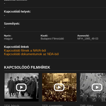
-
Kapcsolódó helyek:
-
Személyek:
-
Nyelv:
Kiadó:
Azonosító:
magyar
Budapest Filmstúdió
MFH_1985_48-03
Kapcsolódó linkek
Kapcsolódó filmek a NAVA-ból
Kapcsolódó dokumentumok az NDA-ból
KAPCSOLÓDÓ FILMHÍREK
1924. február
1918. szeptember
1948. június