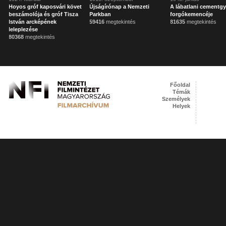
Hoyos gróf kaposvári követ
Újságírónap a Nemzeti
A lábatlani cementgy
beszámolója és gróf Tisza
Parkban
forgókemencéje
István arcképének
59416
megtekintés
81635
megtekintés
leleplezése
80368
megtekintés
Főoldal
Témák
Személyek
Helyek