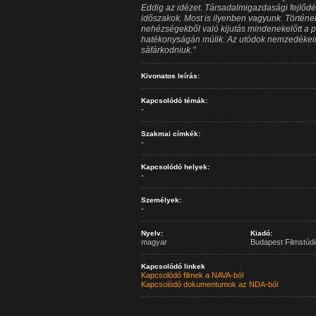
Eddig az idézet. Társadalmigazdasági fejlőd
időszakok. Most is ilyenben vagyunk. Történe
nehézségekből való kijutás mindenekelőtt a 
hatékonyságán múlik. Az utódok nemzedékeine
sáfárkodniuk."
Kivonatos leírás:
Kapcsolódó témák:
-
Szakmai címkék:
-
Kapcsolódó helyek:
-
Személyek:
-
Nyelv:
Kiadó:
magyar
Budapest Filmstúdi
Kapcsolódó linkek
Kapcsolódó filmek a NAVA-ból
Kapcsolódó dokumentumok az NDA-ból