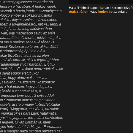
en. Komoly igyekezet és derűsebb
lehessen e hazában. A hétköznapok
Ha a filmhírrel kapcsolatban szeretné közzé
vezetői a határt járják és személyesen
regisztráljon
, vagy
lépjen be
az oldalra.
dolgozó ember a sokszor mostoha
telekkel folytat. Amint az üzemekben
anem a továbblépésről, mit kell tenni a
inőségi munka megvalósításában.
van, egy magasabb szint, az elért
gádnaplóba elismerés, jókívánságok a
it ma a halálos sebesülésében is
esti Köztársaság téren, akkor, 1956
 pártbizottság épülete előtti
tikai Bizottság tagjával az élen
emlékét hirdetik, akik a legdrágábbat,
rradalommal vívott harcban. Előttük
erték őket. És a fiatal nemzedékek, akik
saját eddigi életútjukon
zását, hogy áldozatuk nem volt
zinkron]: "Tisztelettel köszöntjük
ak a haladásért, fegyvert fogtak a
ítették a kibontakozást, a
Történelmi tény, hogy 3 évtizeddel
an Szolnokon alakult meg és innen
kás-Paraszt Kormány." [Részlet Kádár
on]: "Magyarok, testvérek, hazafiak,
a munkások és parasztok hatalmát a
ágot és nyugalmat teremtünk hazánkban.
a legyen. Olyan kormánya, mely
lyos helyzetéből. A Magyar Forradalmi
el a magyar haza minden önzetlen fiát,