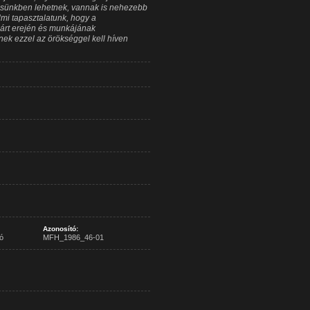
ésünkben lehetnek, vannak is nehezebb
lmi tapasztalatunk, hogy a
párt erején és munkájának
k ezzel az örökséggel kell híven
Azonosító:
ó
MFH_1986_46-01