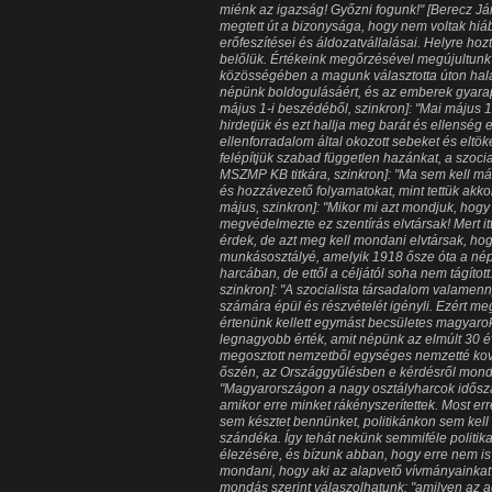
miénk az igazság! Győzni fogunk!" [Berecz Já
megtett út a bizonysága, hogy nem voltak hiá
erőfeszítései és áldozatvállalásai. Helyre hoz
belőlük. Értékeink megőrzésével megújultunk a
közösségében a magunk választotta úton hala
népünk boldogulásáért, és az emberek gyarap
május 1-i beszédéből, szinkron]: "Mai máju
hirdetjük és ezt hallja meg barát és ellenség
ellenforradalom által okozott sebeket és eltö
felépítjük szabad független hazánkat, a szoci
MSZMP KB titkára, szinkron]: "Ma sem kell m
és hozzávezető folyamatokat, mint tettük akk
május, szinkron]: "Mikor mi azt mondjuk, hog
megvédelmezte ez szentírás elvtársak! Mert it
érdek, de azt meg kell mondani elvtársak, ho
munkásosztályé, amelyik 1918 ősze óta a néph
harcában, de ettől a céljától soha nem tágítot
szinkron]: "A szocialista társadalom valamen
számára épül és részvételét igényli. Ezért me
értenünk kellett egymást becsületes magyar
legnagyobb érték, amit népünk az elmúlt 30 é
megosztott nemzetből egységes nemzetté kov
őszén, az Országgyűlésben e kérdésről mondt
"Magyarországon a nagy osztályharcok időszak
amikor erre minket rákényszerítettek. Most er
sem késztet bennünket, politikánkon sem kell 
szándéka. Így tehát nekünk semmiféle politik
élezésére, és bízunk abban, hogy erre nem is
mondani, hogy aki az alapvető vívmányainkat
mondás szerint válaszolhatunk: "amilyen az adj