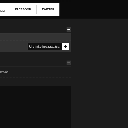
FACEBOOK
TWITTER
ZOM
szólás.