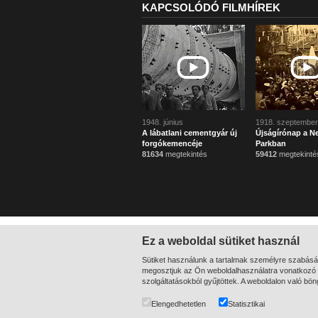
KAPCSOLÓDÓ FILMHÍREK
1948. június
1918. szeptember
A lábatlani cementgyár új
Újságírónap a N
forgókemencéje
Parkban
81634
megtekintés
59412
megtekinté
Ez a weboldal sütiket használ
Sütiket használunk a tartalmak személyre szabásá
megosztjuk az Ön weboldalhasználatra vonatkozó a
szolgáltatásokból gyűjtöttek. A weboldalon való bö
Elengedhetetlen
Statisztikai