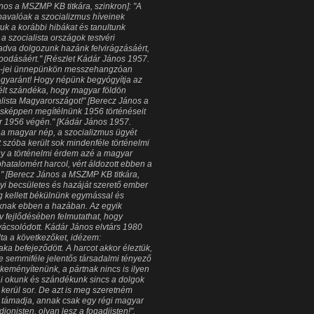
nos a MSZMP KB titkára, szinkron]: "A
bavalóak a szocializmus híveinek
tuk a korábbi hibákat és tanultunk
 szocialista országok testvéri
dva dolgozunk hazánk felvirágzásáért,
odásáért." [Részlet Kádár János 1957.
s 1-jei ünnepünkön messzehangzóan
 egyaránt! Hogy népünk begyógyítja az
kélt szándéka, hogy magyar földön
alista Magyarországot!" [Berecz János a
ásképpen megítélnünk 1956 történéseit
or 1956 végén." [Kádár János 1957.
y a magyar nép, a szocializmus ügyét
t szóba került sok mindenféle történelmi
gy a történelmi érdem azé a magyar
atalomért harcol, vért áldozott ebben a
t." [Berecz János a MSZMP KB titkára,
nyi becsületes és hazáját szerető ember
g kellett békülnünk egymással és
oknak ebben a hazában. Az egyik
v fejlődésében felmutathat, hogy
ácsolódott. Kádár János elvtárs 1980
a a következőket, idézem:
a befejeződött. A harcot akkor éleztük,
re semmiféle jelentős társadalmi tényező
keményítenünk, a pártnak nincs is ilyen
ai okunk és szándékunk sincs a dolgok
 kerül sor. De azt is meg szeretném
 támadja, annak csak egy régi magyar
onisten, olyan lesz a fogadjisten!".