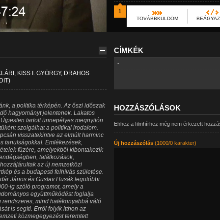
1
TOVÁBBKÜLDÖM
BEÁGYA
CÍMKÉK
-
LÁRI, KISS I. GYÖRGY, DRAHOS
DIT)
ánk, a politika térképén. Az őszi időszak
HOZZÁSZÓLÁSOK
lődő hagyományt jelentenek. Lakatos
 Újpesten tartott ünnepélyes megnyitón
Ehhez a filmhírhez még nem érkezett hozzá
űként szolgálhat a politikai irodalom.
pcsán visszatekintve az elmúlt harminc
 és tanulságokkal. Emlékezések,
Új hozzászólás
(1000/0 karakter)
vételek füzére, amelyekből kibontakozik
endégségben, találkozások,
hozzájárultak az új nemzetközi
tkép és a budapesti felhívás születése.
ádár János és Gustav Husák legutóbbi
2000-ig szóló programot, amely a
udományos együttműködést foglalja
g rendszeres, mind hatékonyabbá váló
 is segíti. Erről folyik itthon az
emzeti közmegegyezést teremtett