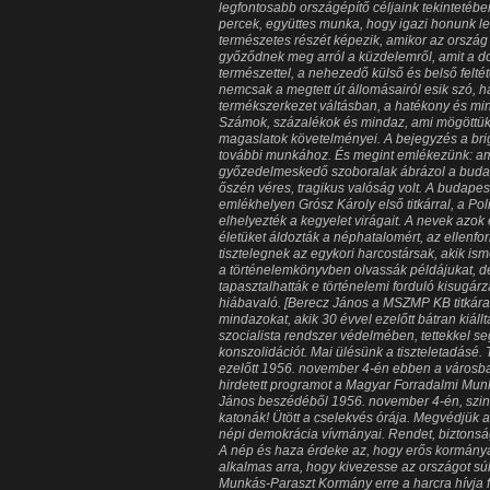
legfontosabb országépítő céljaink tekintetéb
percek, együttes munka, hogy igazi honunk 
természetes részét képezik, amikor az ország 
győződnek meg arról a küzdelemről, amit a 
természettel, a nehezedő külső és belső felté
nemcsak a megtett út állomásairól esik szó, h
termékszerkezet váltásban, a hatékony és m
Számok, százalékok és mindaz, ami mögöttük 
magaslatok követelményei. A bejegyzés a bri
további munkához. És megint emlékezünk: am
győzedelmeskedő szoboralak ábrázol a budap
őszén véres, tragikus valóság volt. A budapesti
emlékhelyen Grósz Károly első titkárral, a Poli
elhelyezték a kegyelet virágait. A nevek azok 
életüket áldozták a néphatalomért, az ellenfo
tisztelegnek az egykori harcostársak, akik ism
a történelemkönyvben olvassák példájukat, de 
tapasztalhatták e történelemi forduló kisugár
hiábavaló. [Berecz János a MSZMP KB titkára, s
mindazokat, akik 30 évvel ezelőtt bátran kiállt
szocialista rendszer védelmében, tettekkel seg
konszolidációt. Mai ülésünk a tiszteletadásé. 
ezelőtt 1956. november 4-én ebben a városb
hirdetett programot a Magyar Forradalmi Mun
János beszédéből 1956. november 4-én, szinkr
katonák! Ütött a cselekvés órája. Megvédjük 
népi demokrácia vívmányai. Rendet, biztons
A nép és haza érdeke az, hogy erős kormány
alkalmas arra, hogy kivezesse az országot sú
Munkás-Paraszt Kormány erre a harcra hívja f