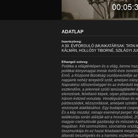
ADATLAP
Inzertszöveg:
A 30. ÉVFORDULÓ (MUNKATÁRSAK: TATAI K
KÁLMÁN, HOLLÓSY TIBORNÉ, SZILÁGYI JU
Elhangzó szöveg:
Politika a világtérképen és a világ, benne haz
politikai könyvnapjai immár évről-évre ismét
Ernő, a Központi Bizottság osztályvezetője az
napjaink nehéz terepéről szólt, amelyen irányt
Naprakész időszerűséggel és az évforduló ka
esztendőre, a jelennek szóló tanúságtétellel
elemzések, felvillanó képek, olyan pillanatfel
három évtized vonulata. Vendégváróban és v
párbeszédek, kézszorítások, amelyek szintén 
viszonyok alakításához. Egy budapesti csopor
És a kép mozdul, minapi eseményt perget: K
találkozója során aláírják azt a hosszútávú, 
magyar-csehszlovák gazdasági és műszaki-t
magában. Két szomszédos, szocialista orszá
összmunkája és ez hazai feladataink megoldását
állandó beszélgetés és a harminc esztendő n