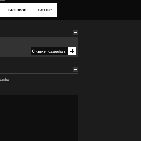
FACEBOOK
TWITTER
szólás.