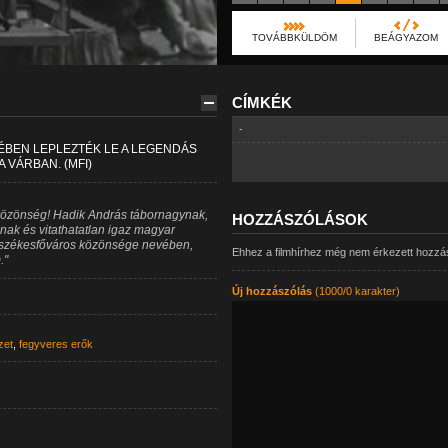
TOVÁBBKÜLDÖM
BEÁGYAZOM
CÍMKÉK
-
ÉBEN LEPLEZTÉK LE A LEGENDÁS
VÁRBAN. (MFI)
ő közönség! Hadik András tábornagynak,
HOZZÁSZÓLÁSOK
ak és vitathatatlan igaz magyar
st székesfőváros közönsége nevében,
Ehhez a filmhírhez még nem érkezett hozzá
."
Új hozzászólás
(1000/0 karakter)
zet
,
fegyveres erők