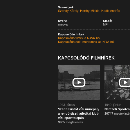
Személyek:
Szendy Károly
,
Horthy Miklós
,
Hadik András
Nyelv:
Kiadó:
magyar
MFI
Kapcsolódó linkek
Kapcsolódó filmek a NAVA-ból
Kapcsolódó dokumentumok az NDA-ból
KAPCSOLÓDÓ FILMHÍREK
1943. június
1940. június
Szent Kristóf vízi ünnepély
Nemzeti Sportcs
a rendőrtiszti atlétikai klub
10747
megtekinté
vízi-sporttelepén
9905
megtekintés