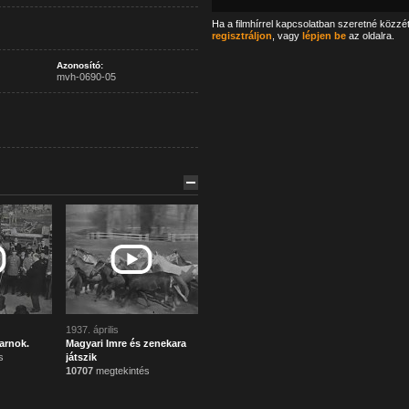
Ha a filmhírrel kapcsolatban szeretné közzé
regisztráljon
, vagy
lépjen be
az oldalra.
Azonosító:
mvh-0690-05
1937. április
arnok.
Magyari Imre és zenekara
s
játszik
10707
megtekintés