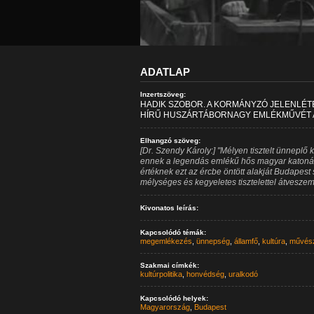
ADATLAP
Inzertszöveg:
HADIK SZOBOR. A KORMÁNYZÓ JELENLÉT
HÍRŰ HUSZÁRTÁBORNAGY EMLÉKMŰVÉT A 
Elhangzó szöveg:
[Dr. Szendy Károly:] "Mélyen tisztelt ünnepl
ennek a legendás emlékű hős magyar katonán
értéknek ezt az ércbe öntött alakját Budape
mélységes és kegyeletes tisztelettel átveszem
Kivonatos leírás:
Kapcsolódó témák:
megemlékezés
,
ünnepség
,
államfő
,
kultúra
,
művés
Szakmai címkék:
kultúrpolitika
,
honvédség
,
uralkodó
Kapcsolódó helyek:
Magyarország
,
Budapest