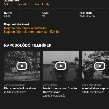
Személyek:
Viktor Emánuel, III., olasz király
Nyelv:
Kiadó:
Azonosító:
olasz
MFI
mvh-0692-07
Kapcsolódó linkek
Kapcsolódó filmek a NAVA-ból
Kapcsolódó dokumentumok az NDA-ból
KAPCSOLÓDÓ FILMHÍREK
1940. szeptember
1940. május
1933. december
Díszszemle Kolozsvárott
Ismét itthon a nászút után
A kubai véres napok
25980
megtekintés
Horthy István
10180
megtekintés
14390
megtekintés