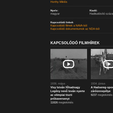
Horthy Miklós
Nyelv:
Kiadó:
magyar
Haditudósító száz
Kapcsolódó linkek
Kapcsolódó filmek a NAVA-ból
Kapcsolódó dokumentumok az NDA-ból
KAPCSOLÓDÓ FILMHÍREK
1936. május
1934. június
Visy István főhadnagy
A Hadsereg-spor
Legény nevű lován nyerte
záróünnepélye
az olimpiai tiszti
9237
megtekintés
próbaversenyt
11826
megtekintés