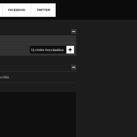
FACEBOOK
TWITTER
szólás.