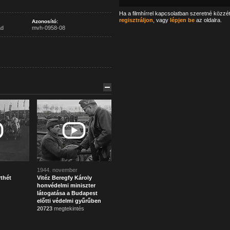
Ha a filmhírrel kapcsolatban szeretné közzé
regisztráljon
, vagy
lépjen be
az oldalra.
Azonosító:
ad
mvh-0958-08
1944. november
thét
Vitéz Beregfy Károly
honvédelmi miniszter
látogatása a Budapest
előtti védelmi gyűrűben
20723
megtekintés