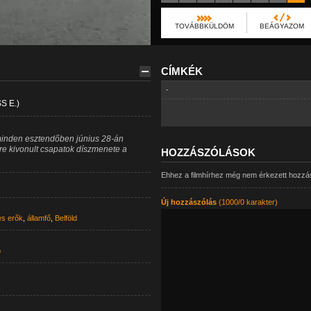
TOVÁBBKÜLDÖM
BEÁGYAZOM
CÍMKÉK
-
 E.)
inden esztendőben június 28-án
re kivonult csapatok díszmenete a
HOZZÁSZÓLÁSOK
Ehhez a filmhírhez még nem érkezett hozzá
Új hozzászólás
(1000/0 karakter)
es erők
,
államfő
,
Belföld
ó