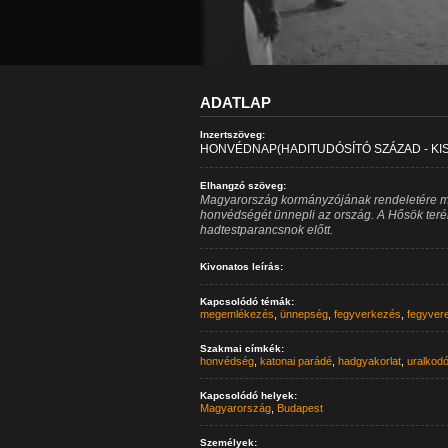
ADATLAP
Inzertszöveg:
HONVÉDNAP(HADITUDÓSÍTÓ SZÁZAD - KISS
Elhangzó szöveg:
Magyarország kormányzójának rendeletére m
honvédségét ünnepli az ország. A Hősök teré
hadtestparancsnok előtt.
Kivonatos leírás:
Kapcsolódó témák:
megemlékezés
,
ünnepség
,
fegyverkezés
,
fegyver
Szakmai címkék:
honvédség
,
katonai parádé
,
hadgyakorlat
,
uralkod
Kapcsolódó helyek:
Magyarország
,
Budapest
Személyek: