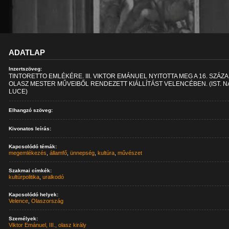
ADATLAP
Inzertszöveg:
TINTORETTO EMLÉKÉRE. III. VIKTOR EMÁNUEL NYITOTTA MEG A 16. SZÁZ
OLASZ MESTER MŰVEIBŐL RENDEZETT KIÁLLÍTÁST VELENCÉBEN. (IST. N
LUCE)
Elhangzó szöveg:
Kivonatos leírás:
Kapcsolódó témák:
megemlékezés
,
államfő
,
ünnepség
,
kultúra
,
művészet
Szakmai címkék:
kultúrpolitika
,
uralkodó
Kapcsolódó helyek:
Velence
,
Olaszország
Személyek:
Viktor Emánuel, III., olasz király