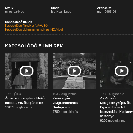
Nyelv:
Kiadó:
Azonosító:
nincs szöveg
Ist. Naz. Luce
mvh-0693-08
Kapcsolódó linkek
Kapcsolódó filmek a NAVA-ból
Kapcsolódó dokumentumok az NDA-ból
KAPCSOLÓDÓ FILMHÍREK
1936. július
1935. augusztus
1935. augusztus
Árpádkori templom Makó
Keresztyén
Az Amatőr
mellett, Mezőkopáncson
világkonferencia
Mozgófényképezők
13451
megtekintés
Budapesten
Egyesületének I.
9780
megtekintés
Nemzetközi Keskeny
versenye
9200
megtekintés