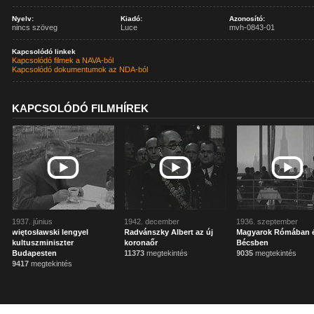
Nyelv:
Kiadó:
Azonosító:
nincs szöveg
Luce
mvh-0843-01
Kapcsolódó linkek
Kapcsolódó filmek a NAVA-ból
Kapcsolódó dokumentumok az NDA-ból
KAPCSOLÓDÓ FILMHÍREK
1937. június
1942. december
1936. szeptember
więtosławski lengyel
Radvánszky Albert az új
Magyarok Rómában 
kultuszminiszter
koronaőr
Bécsben
Budapesten
11373
megtekintés
9035
megtekintés
9417
megtekintés