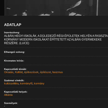
ADATLAP
Inzertszöveg:
ALBÁN HEGYI ISKOLÁK, A DÜLEDEZŐ RÉGI ÉPÜLETEK HELYÉN A FASISZTA
KORMÁNY MODERN ISKOLÁKAT ÉPÍTTETETT AZ ALBÁN GYERMEKEKE
RÉSZÉRE. (LUCE)
Elhangzó szöveg:
Kivonatos leírás:
Kapcsolódó témák:
Oktatás
,
Külföld
,
építkezések
,
építészet
,
fasizmus
Szakmai címkék:
kultúrpolitika
,
kormányfő
,
kormány
Kapcsolódó helyek:
Albánia
Személyek:
-