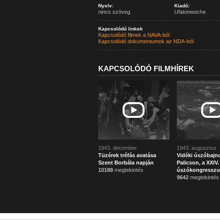
Nyelv:
Kiadó:
nincs szöveg
Ufatonwoche
Kapcsolódó linkek
Kapcsolódó filmek a NAVA-ból
Kapcsolódó dokumentumok az NDA-ból
KAPCSOLÓDÓ FILMHÍREK
1943. december
1943. augusztus
Tüzérek tréfás avatása
Vidéki úszóbajn
Szent Borbála napján
Palicson, a XXIV
10188
megtekintés
úszókongressz
9642
megtekintés