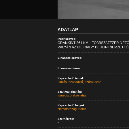
ADATLAP
Inzertszöveg:
ÓRÁNKINT 261 KM... TÖBBSZÁZEZER NÉZŐ
PÁLYÁN AZ IDEI NAGY BERLINI NEMZETK
Elhangzó szöveg:
Kivonatos leírás:
Kapcsolódó témák:
üdülés
,
szabadidő
,
szórakozás
Szakmai címkék:
tömegszórakoztatás
Kapcsolódó helyek:
Németország
,
Berlin
Személyek:
-