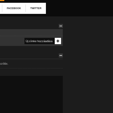
FACEBOOK
TWITTER
szólás.