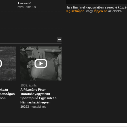
Azonosító:
mvh-0694-09
Ha a filmhírrel kapcsolatban szeretné közzé
regisztráljon
, vagy
lépjen be
az oldalra.
1939. április
okság
A Pázmány Péter
. Országos
Tudományegyetemi
uson
Sportrepülő Egyesület a
Hármashatárhegyen
10293
megtekintés