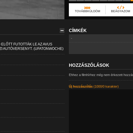
TOVÁBBKÜLDÖM
BEÁGYAZOM
CÍMKÉK
-
 ELŐTT FUTOTTÁK LE AZ AVUS
ÖZI AUTÓVERSENYT. (UFATONWOCHE)
HOZZÁSZÓLÁSOK
Ehhez a filmhírhez még nem érkezett hozzá
Új hozzászólás
(1000/0 karakter)