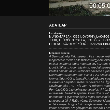
ADATLAP
Inzertszöveg:
MUNKATÁRSAK: KISS I. GYÖRGY, LAKATOS
JUDIT, THÚRÓCZI CSILLA, HOLLÓSY TIBOR
FERENC. KÖZREMŰKÖDÖTT KASZAB TIBOR
Elhangzó szöveg:
A Szombathelyi Falumúzeum Vas megye területé
megőrzésre méltó építészeti és tárgyi emléke
etnikai csoportot foglal magába. Így központ
tudott kiállítani. A dombtetőn az eredeti sze
kerített ház áll. Az épületek elrendezése a jó
Deszkaoromzata faragott, festett. Ez a kisalfö
Nemesládonyból származik. A tulajdonos vagyo
lakókamra helyett is szobát rendezzen be. Így
Sövénypajtája 1801-ből való. A Múzeum legö
Pornóapátiból áttelepített német telek. A ház 
évszázada. Vakolt faépülete, keresztbe rakott
boronafalú. Egyik szobájába falusi takácsműh
torkospajta áll. A Rába-völgyi Sótonyból ideh
érdekessége, hogy a torkospajta-szerűen építe
került. Kisalföldi szegényparaszt lakóház Lócs