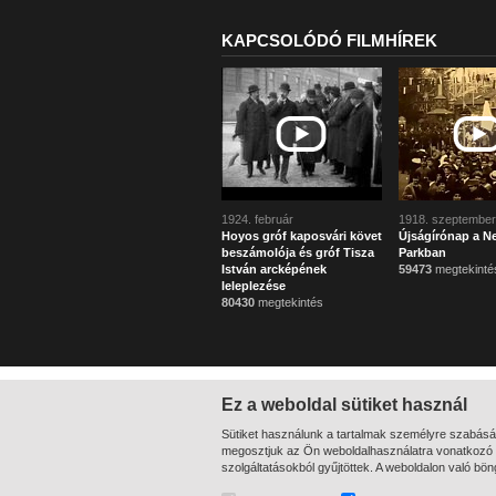
KAPCSOLÓDÓ FILMHÍREK
1924. február
1918. szeptember
Hoyos gróf kaposvári követ
Újságírónap a N
beszámolója és gróf Tisza
Parkban
István arcképének
59473
megtekinté
leleplezése
80430
megtekintés
Ez a weboldal sütiket használ
Sütiket használunk a tartalmak személyre szabásá
megosztjuk az Ön weboldalhasználatra vonatkozó a
szolgáltatásokból gyűjtöttek. A weboldalon való bö