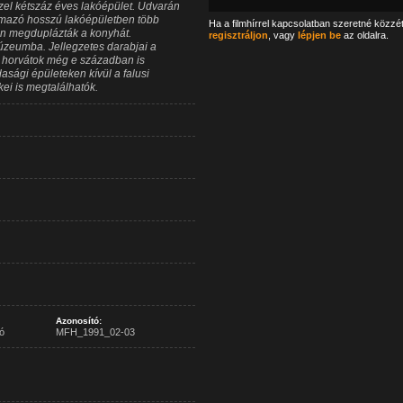
zel kétszáz éves lakóépület. Udvarán
rmazó hosszú lakóépületben több
Ha a filmhírrel kapcsolatban szeretné közzé
en megduplázták a konyhát.
regisztráljon
, vagy
lépjen be
az oldalra.
Múzeumba. Jellegzetes darabjai a
 horvátok még e században is
sági épületeken kívül a falusi
ei is megtalálhatók.
Azonosító:
ó
MFH_1991_02-03