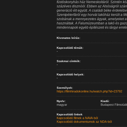
füstöskonyhás ház Nemeskoltáról. Szintén kö
százéves disznóól. Ebben az Alsóságról szá
generáció élt együtt. A családi béke érdekéb
Szentpéterfáról egy horvát lakóház került a 
szobának a mennyezetes ágyak, amelyeket a
használtak. A Falumúzeumban a lakó és gazda
mindennapok egyéb építészeti és tárgyi emlék
Kivonatos leírás:
Kapcsolódó témák:
-
Szakmai címkék:
-
Kapcsolódó helyek:
-
Személyek:
https://filmhiradokonline.hu/watch.php?id=23792
Nyelv:
Kiadó:
magyar
Budapest Filmstúdi
Kapcsolódó linkek
Kapcsolódó filmek a NAVA-ból
Kapcsolódó dokumentumok az NDA-ból