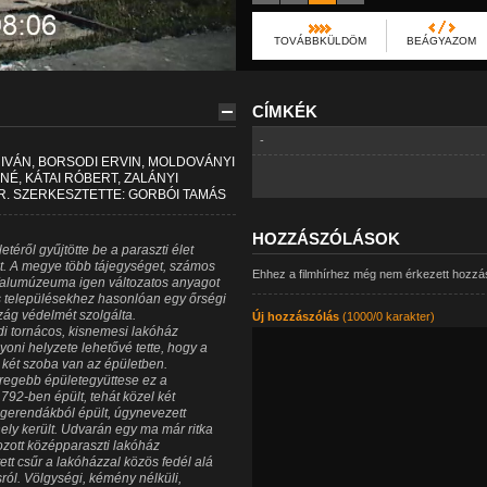
TOVÁBBKÜLDÖM
BEÁGYAZOM
CÍMKÉK
-
 IVÁN, BORSODI ERVIN, MOLDOVÁNYI
NÉ, KÁTAI RÓBERT, ZALÁNYI
. SZERKESZTETTE: GORBÓI TAMÁS
HOZZÁSZÓLÁSOK
ről gyűjtötte be a paraszti élet
it. A megye több tájegységet, számos
Ehhez a filmhírhez még nem érkezett hozzá
i falumúzeuma igen változatos anyagot
res településekhez hasonlóan egy őrségi
szág védelmét szolgálta.
Új hozzászólás
(1000/0 karakter)
ldi tornácos, kisnemesi lakóház
ni helyzete lehetővé tette, hogy a
 két szoba van az épületben.
regebb épületegyüttese ez a
1792-ben épült, tehát közel két
 gerendákból épült, úgynevezett
ely került. Udvarán egy ma már ritka
ozott középparaszti lakóház
tt csűr a lakóházzal közös fedél alá
ról. Völgységi, kémény nélküli,