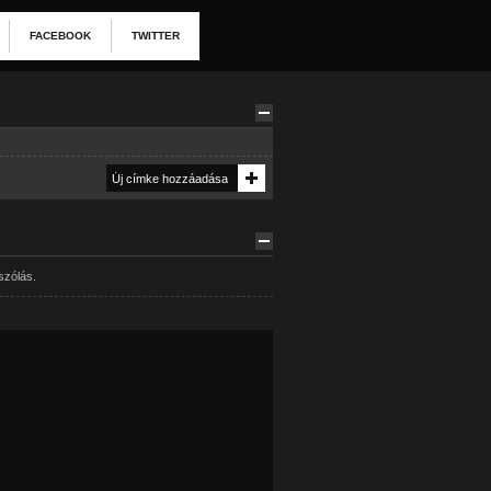
FACEBOOK
TWITTER
szólás.