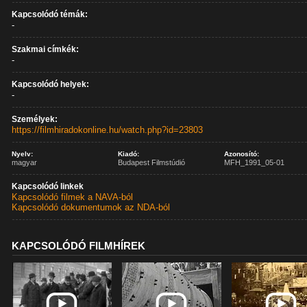
Kapcsolódó témák:
-
Szakmai címkék:
-
Kapcsolódó helyek:
-
Személyek:
https://filmhiradokonline.hu/watch.php?id=23803
Nyelv:
Kiadó:
Azonosító:
magyar
Budapest Filmstúdió
MFH_1991_05-01
Kapcsolódó linkek
Kapcsolódó filmek a NAVA-ból
Kapcsolódó dokumentumok az NDA-ból
KAPCSOLÓDÓ FILMHÍREK