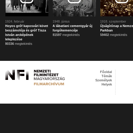
1924. február
1948. június
1918. szeptember
Hoyos gróf kaposvári követ
A lábatlani cementgyár új
Újságírónap a Nemze
beszámolója és gróf Tisza
forgókemencéje
Parkban
István arcképének
81597
megtekintés
59402
megtekintés
leleplezése
80336
megtekintés
Főoldal
Témák
Személyek
Helyek