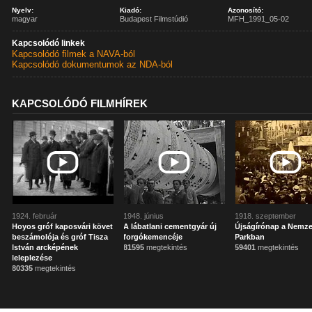
Nyelv:
Kiadó:
Azonosító:
magyar
Budapest Filmstúdió
MFH_1991_05-02
Kapcsolódó linkek
Kapcsolódó filmek a NAVA-ból
Kapcsolódó dokumentumok az NDA-ból
KAPCSOLÓDÓ FILMHÍREK
1924. február
1948. június
1918. szeptember
Hoyos gróf kaposvári követ
A lábatlani cementgyár új
Újságírónap a Nemze
beszámolója és gróf Tisza
forgókemencéje
Parkban
István arcképének
81595
megtekintés
59401
megtekintés
leleplezése
80335
megtekintés