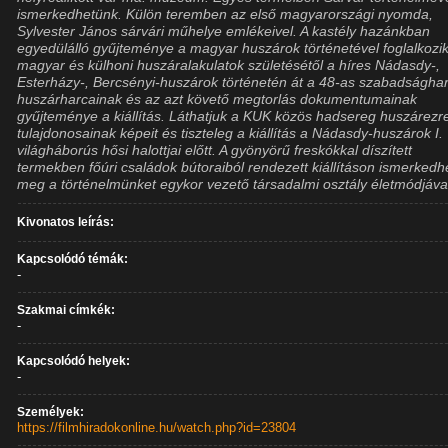
ismerkedhetünk. Külön teremben az első magyarországi nyomda,
Sylvester János sárvári műhelye emlékeivel. A kastély hazánkban
egyedülálló gyűjteménye a magyar huszárok történetével foglalkozik
magyar és külhoni huszáralakulatok születésétől a híres Nádasdy-,
Esterházy-, Bercsényi-huszárok történetén át a 48-as szabadságha
huszárharcainak és az azt követő megtorlás dokumentumainak
gyűjteménye a kiállítás. Láthatjuk a KUK közös hadsereg huszárezr
tulajdonosainak képeit és tiszteleg a kiállítás a Nádasdy-huszárok I.
világháborús hősi halottjai előtt. A gyönyörű freskókkal díszített
termekben főúri családok bútoraiból rendezett kiállításon ismerked
meg a történelmünket egykor vezető társadalmi osztály életmódjáva
Kivonatos leírás:
Kapcsolódó témák:
-
Szakmai címkék:
-
Kapcsolódó helyek:
-
Személyek:
https://filmhiradokonline.hu/watch.php?id=23804