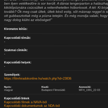
ben ilyen vetélkedőre is sor került. A dániai tengerparton a halászha
kikötőpóznáira csücsültek a rettenthetetlen hóbortosok. A tét: Ki bírj
tovább? Ők meg csak ültek, ültek késő estig, sőt másnap reggel is 
ott gubbasztottak még a pózna tetején. És még mondja valaki, hog
nagy dolog kiülni az elsőséget!"
Kivonatos leírás:
Kapcsolódó témák:
-
Szakmai címkék:
-
Kapcsolódó helyek:
-
Személyek:
https://filmhiradokonline.hu/watch.php?id=23836
Nyelv:
Kiadó:
Azonosító:
magyar
Budapest Filmstúdió
MFH_1991_22-03
Kapcsolódó linkek
Kapcsolódó filmek a NAVA-ból
Kapcsolódó dokumentumok az NDA-ból