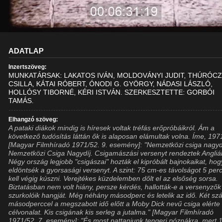
ADATLAP
Inzertszöveg:
MUNKATÁRSAK: LAKATOS IVÁN, MOLDOVÁNYI JUDIT, THÚRÓC
CSILLA, KÁTAI RÓBERT, ÓNODI G. GYÖRGY, NÁDASI LÁSZLÓ,
HOLLÓSY TIBORNÉ, KÉRI ISTVÁN. SZERKESZTETTE: GORBÓI
TAMÁS.
Elhangzó szöveg:
A pataki diákok mindig is híresek voltak tréfás erőpróbáikról. Ám a
következő tudósítás láttán ők is alaposan elámultak volna. Íme, 197
[Magyar Filmhíradó 1971/52. 9. esemény]: "Nemzetközi csiga nagyd
Nemzetközi Csiga Nagydíj. Csigamászási versenyt rendeztek Angliá
Négy ország legjobb "csigászai" hozták el kipróbált bajnokaikat, hog
eldöntsék a gyorsasági versenyt. A szint: 75 cm-es távolságot 5 perc
kell végig kúszni. Verejtékes küzdelemben dőlt el az elsőség sorsa.
Biztatásban nem volt hiány, persze kérdés, hallották-e a versenyzők
szurkolóik hangját. Még néhány másodperc és letelik az idő. Két sz
másodperccel a megszabott idő előtt a Moby Dick nevű csiga elérte
célvonalat. Kis csigának kis serleg a jutalma." [Magyar Filmhíradó
1971/52. 7. esemény]: "És most pattanjunk tengeri póznákra, mert 