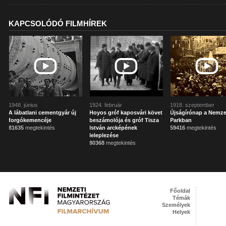
KAPCSOLÓDÓ FILMHÍREK
1948. június
1924. február
1918. szeptember
A lábatlani cementgyár új
Hoyos gróf kaposvári követ
Újságírónap a Nemze
forgókemencéje
beszámolója és gróf Tisza
Parkban
81635
megtekintés
István arcképének
59416
megtekintés
leleplezése
80368
megtekintés
Főoldal
Témák
Személyek
Helyek