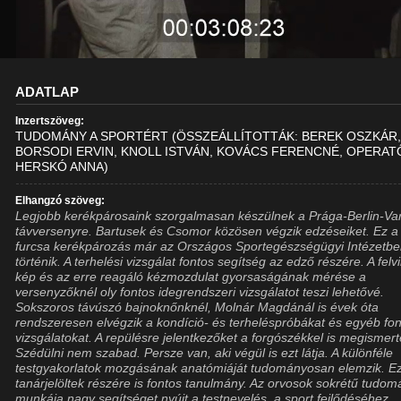
ADATLAP
Inzertszöveg:
TUDOMÁNY A SPORTÉRT (ÖSSZEÁLLÍTOTTÁK: BEREK OSZKÁR
BORSODI ERVIN, KNOLL ISTVÁN, KOVÁCS FERENCNÉ, OPERAT
HERSKÓ ANNA)
Elhangzó szöveg:
Legjobb kerékpárosaink szorgalmasan készülnek a Prága-Berlin-Va
távversenyre. Bartusek és Csomor közösen végzik edzéseiket. Ez a
furcsa kerékpározás már az Országos Sportegészségügyi Intézetb
történik. A terhelési vizsgálat fontos segítség az edző részére. A felvi
kép és az erre reagáló kézmozdulat gyorsaságának mérése a
versenyzőknél oly fontos idegrendszeri vizsgálatot teszi lehetővé.
Sokszoros távúszó bajnoknőnknél, Molnár Magdánál is évek óta
rendszeresen elvégzik a kondíció- és terheléspróbákat és egyéb fo
vizsgálatokat. A repülésre jelentkezőket a forgószékkel is megismerte
Szédülni nem szabad. Persze van, aki végül is ezt látja. A különféle
testgyakorlatok mozgásának anatómiáját tudományosan elemzik. E
tanárjelöltek részére is fontos tanulmány. Az orvosok sokrétű tudo
munkája nagy segítséget nyújt a testnevelés, a sport fejlődéséhez.