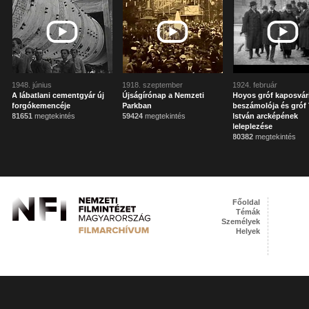
1948. június
1918. szeptember
1924. február
A lábatlani cementgyár új
Újságírónap a Nemzeti
Hoyos gróf kaposvár
forgókemencéje
Parkban
beszámolója és gróf 
81651
megtekintés
59424
megtekintés
István arcképének
leleplezése
80382
megtekintés
Főoldal
Témák
Személyek
Helyek