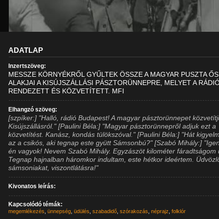
ADATLAP
Inzertszöveg:
MESSZE KÖRNYÉKRŐL GYŰLTEK ÖSSZE A MAGYAR PUSZTA ŐS
ALAKJAI A KISÚJSZÁLLÁSI PÁSZTORÜNNEPRE, MELYET A RÁDI
RENDEZETT ÉS KÖZVETÍTETT. MFI
Elhangzó szöveg:
[szpíker:] "Halló, rádió Budapest! A magyar pásztorünnepet közvetít
Kisújszállásról." [Paulini Béla:] "Magyar pásztorünnepről adjuk ezt a
közvetítést. Kanász, kondás tülökszóval." [Paulini Béla:] "Hát kigyel
az a csikós, aki tegnap este gyütt Sámsonbú?" [Szabó Mihály:] "Igen
én vagyok! Nevem Szabó Mihály. Egyzászöt kilométer fáradtságom 
Tegnap hajnalban háromkor indultam, este hétkor ideértem. Üdvöz
sámsoniakat, viszontlátásra!"
Kivonatos leírás:
Kapcsolódó témák:
megemlékezés
,
ünnepség
,
üdülés
,
szabadidő
,
szórakozás
,
néprajz
,
folklór