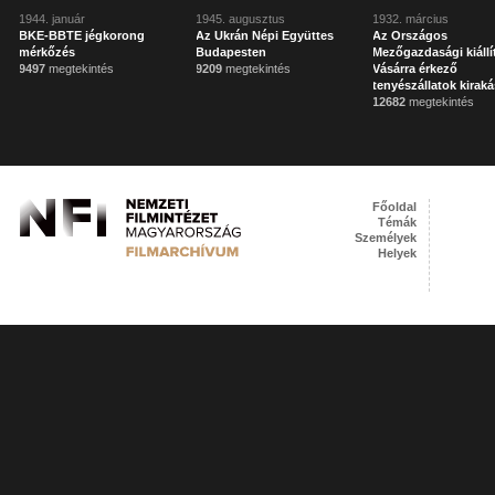
1944. január
1945. augusztus
1932. március
BKE-BBTE jégkorong
Az Ukrán Népi Együttes
Az Országos
mérkőzés
Budapesten
Mezőgazdasági kiállí
9497
megtekintés
9209
megtekintés
Vásárra érkező
tenyészállatok kirak
12682
megtekintés
Főoldal
Témák
Személyek
Helyek