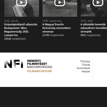
1932. január
1938. augusztus
1943. július
Szépségkirálynő választás
A Magyar Evezős
A délvidéki leventék
Budapesten: Miss
Szövetség nemzetközi
másodéves fennállá
Magyarország 1932.
versenye
ünneplik
Lampel Ica
11795
megtekintés
9811
megtekintés
33526
megtekintés
Főoldal
Témák
Személyek
Helyek