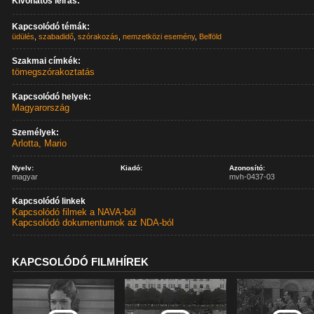
Kivonatos leírás:
Kapcsolódó témák:
üdülés
,
szabadidő
,
szórakozás
,
nemzetközi esemény
,
Belföld
Szakmai címkék:
tömegszórakoztatás
Kapcsolódó helyek:
Magyarország
Személyek:
Arlotta, Mario
Nyelv:
Kiadó:
Azonosító:
magyar
mvh-0437-03
Kapcsolódó linkek
Kapcsolódó filmek a NAVA-ból
Kapcsolódó dokumentumok az NDA-ból
KAPCSOLÓDÓ FILMHÍREK