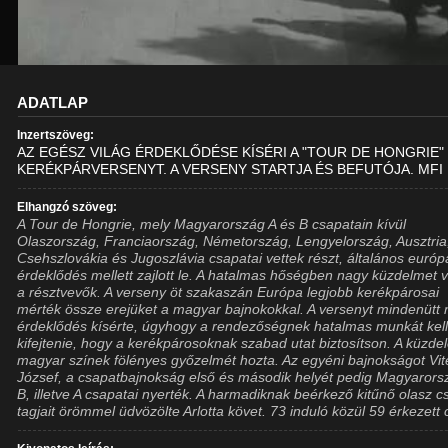
ADATLAP
Inzertszöveg:
AZ EGÉSZ VILÁG ÉRDEKLŐDÉSE KÍSÉRI A "TOUR DE HONGRIE"
KERÉKPÁRVERSENYT. A VERSENY STARTJA ÉS BEFUTÓJA. MFI
Elhangzó szöveg:
A Tour de Hongrie, mely Magyarország A és B csapatain kívül
Olaszország, Franciaország, Németország, Lengyelország, Ausztria
Csehszlovákia és Jugoszlávia csapatai vettek részt, általános európ
érdeklődés mellett zajlott le. A hatalmas hőségben nagy küzdelmet 
a résztvevők. A verseny öt szakaszán Európa legjobb kerékpárosai
mérték össze erejüket a magyar bajnokokkal. A versenyt mindenütt
érdeklődés kísérte, úgyhogy a rendezőségnek hatalmas munkát kell
kifejtenie, hogy a kerékpárosoknak szabad utat biztosítson. A küzde
magyar színek fölényes győzelmét hozta. Az egyéni bajnokságot Vit
József, a csapatbajnokság első és második helyét pedig Magyarors
B, illetve A csapatai nyerték. A harmadiknak beérkező kitűnő olasz c
tagjait örömmel üdvözölte Arlotta követ. 73 induló közül 59 érkezett 