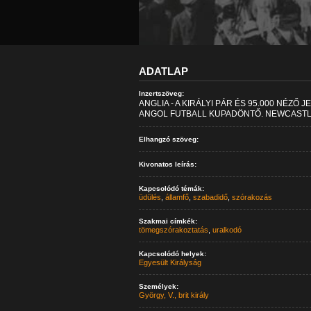
ADATLAP
Inzertszöveg:
ANGLIA - A KIRÁLYI PÁR ÉS 95.000 NÉZŐ 
ANGOL FUTBALL KUPADÖNTŐ. NEWCASTLE 
Elhangzó szöveg:
Kivonatos leírás:
Kapcsolódó témák:
üdülés
,
államfő
,
szabadidő
,
szórakozás
Szakmai címkék:
tömegszórakoztatás
,
uralkodó
Kapcsolódó helyek:
Egyesült Királyság
Személyek:
György, V., brit király