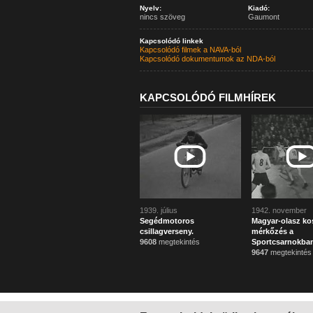
Nyelv:
Kiadó:
nincs szöveg
Gaumont
Kapcsolódó linkek
Kapcsolódó filmek a NAVA-ból
Kapcsolódó dokumentumok az NDA-ból
KAPCSOLÓDÓ FILMHÍREK
1939. július
1942. november
Segédmotoros
Magyar-olasz ko
csillagverseny.
mérkőzés a
9608
megtekintés
Sportcsarnokba
9647
megtekintés