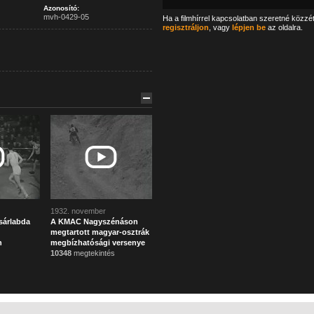
Azonosító:
mvh-0429-05
Ha a filmhírrel kapcsolatban szeretné közzé
regisztráljon
, vagy
lépjen be
az oldalra.
1932. november
sárlabda
A KMAC Nagyszénáson
megtartott magyar-osztrák
n
megbízhatósági versenye
10348
megtekintés