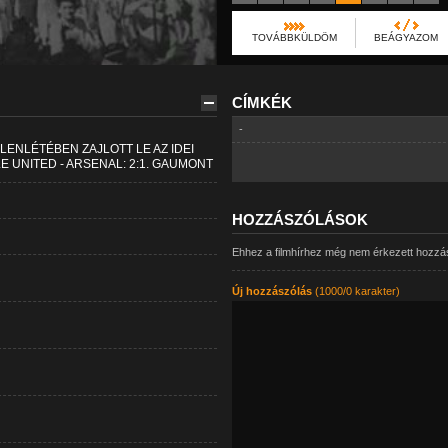
TOVÁBBKÜLDÖM
BEÁGYAZOM
CÍMKÉK
-
JELENLÉTÉBEN ZAJLOTT LE AZ IDEI
UNITED - ARSENAL: 2:1. GAUMONT
HOZZÁSZÓLÁSOK
Ehhez a filmhírhez még nem érkezett hozzá
Új hozzászólás
(1000/0 karakter)